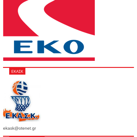
ΕΚΑΣΚ
ekask@otenet.gr