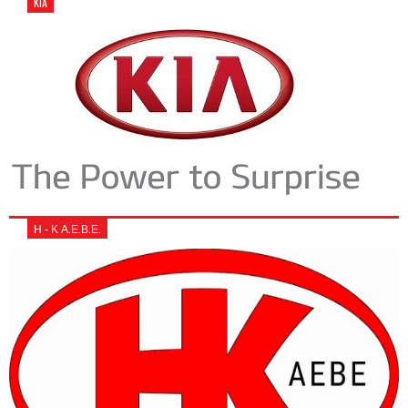
KIA
Η - Κ Α.Ε.Β.Ε.