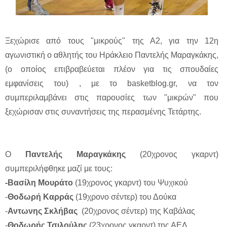
Ξεχώρισε από τους "μικρούς" της Α2, για την 12η
αγωνιστική ο αθλητής του Ηράκλειο Παντελής Μαραγκάκης,
(ο οποίος επιβραβεύεται πλέον για τις σπουδαίες
εμφανίσεις του) , με το basketblog.gr, να τον
συμπεριλαμβάνει στις παρουσίες των "μικρών" που
ξεχώρισαν στις συναντήσεις της περασμένης Τετάρτης.
Ο
Παντελής Μαραγκάκης
(20χρονος γκαρντ)
συμπεριλήφθηκε μαζί με τους:
-Βασίλη Μουράτο
(19χρονος γκαρντ) του Ψυχικού
-
Θοδωρή Καρράς
(19χρονο σέντερ) του Δούκα
-
Αντωνης Σκλήβας
(20χρονος σέντερ) της Καβάλας
-
Θοδωρής Τσιλούλης
(23χρονος γκαρντ) της ΑΕΛ