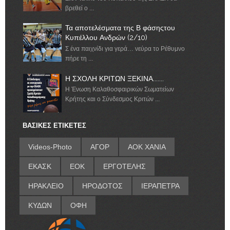
βρεθεί ο ...
Τα αποτελέσματα της Β φάσηςτου
Κυπέλλου Ανδρών (2/10)
Σ ένα παιχνίδι για γερά… νεύρα το Ρέθυμνο
πήρε τη ...
Η ΣΧΟΛΗ ΚΡΙΤΩΝ ΞΕΚΙΝΑ.......
Η Ένωση Καλαθοσφαιρικών Σωματείων
Κρήτης και ο Σύνδεσμος Κριτών ...
ΒΑΣΙΚΕΣ ΕΤΙΚΕΤΕΣ
Videos-Photo
ΑΓΟΡ
ΑΟΚ ΧΑΝΙΑ
ΕΚΑΣΚ
ΕΟΚ
ΕΡΓΟΤΕΛΗΣ
ΗΡΑΚΛΕΙΟ
ΗΡΟΔΟΤΟΣ
ΙΕΡΑΠΕΤΡΑ
ΚΥΔΩΝ
ΟΦΗ