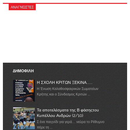
ΑΝΑΓΝΏΣΤΕΣ
ΔΗΜΟΦΙΛΗ
Η ΣΧΟΛΗ ΚΡΙΤΩΝ ΞΕΚΙΝΑ.......
Η Ένωση Καλαθοσφαιρικών Σωματείων
Κρήτης και ο Σύνδεσμος Κριτών ...
Τα αποτελέσματα της Β φάσηςτου
Κυπέλλου Ανδρών (2/10)
Σ ένα παιχνίδι για γερά… νεύρα το Ρέθυμνο
πήρε τη ...