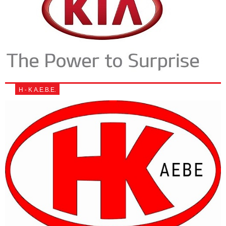
Η - Κ Α.Ε.Β.Ε.