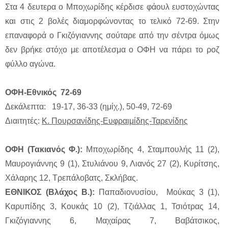
Στα 4 δευτερα ο Μποχωρίδης κέρδισε φάουλ ευστοχώντας
και στις 2 βολές διαμορφώνοντας το τελικό 72-69. Στην
επαναφορά ο Γκιζόγιαννης σούταρε από την σέντρα όμως
δεν βρήκε στόχο με αποτέλεσμα ο ΟΦΗ να πάρει το ροζ
φύλλο αγώνα.
ΟΦΗ-Εθνικός 72-69
Δεκάλεπτα: 19-17, 36-33 (ημίχ.), 50-49, 72-69
Διαιτητές:
Κ. Πουρσανίδης-Ευφραιμίδης-Ταρενίδης
ΟΦΗ (Τακιανός Φ.):
Μποχωρίδης 4, Σταμπουλής 11 (2),
Μαυρογιάννης 9 (1), Στυλιάνου 9, Λιανός 27 (2), Κυρίτσης,
Χάλαρης 12, Τρεπάλοβατς, Σκλήβας.
ΕΘΝΙΚΟΣ (Βλάχος Β.):
Παπαδιονυσίου, Μούκας 3 (1),
Καρυπίδης 3, Κουκάς 10 (2), Τζιάλλας 1, Τσιότρας 14,
Γκιζόγιαννης 6, Μαχαίρας 7, Βαβάτσικος,