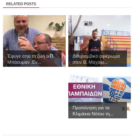
RELATED POSTS
Έφυγε από τη ζωή ο Π.
Διθυραμβικό αφιέρωμα
Μπάουμαν .Εν...
στον Β. Μαχαιρ...
Προπόνηση για τα
Κλιμάκια Νότου τη...