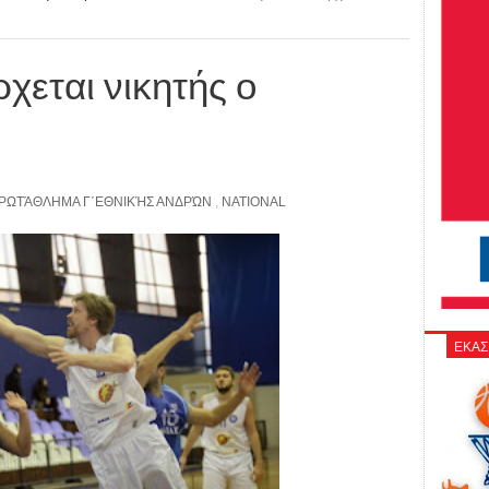
ρχεται νικητής ο
ΡΩΤΆΘΛΗΜΑ Γ΄ΕΘΝΙΚΉΣ ΑΝΔΡΏΝ
,
NATIONAL
ΕΚΑΣ