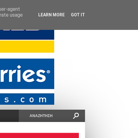
user-agent
erate usage
LEARN MORE
GOT IT