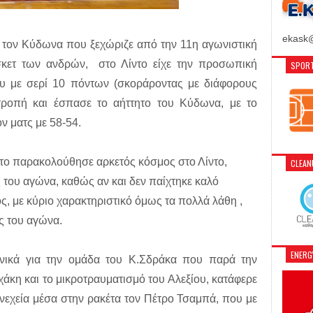
ekask@
ι τον Κύδωνα που ξεχώριζε από την 11η αγωνιστική
κετ των ανδρών, στο Λίντο είχε την προσωπική
SPORT
 με σερί 10 πόντων (σκοράροντας με διάφορους
τροπή και έσπασε το αήττητο του Κύδωνα, με το
ον ματς με 58-54.
, το παρακολούθησε αρκετός κόσμος στο Λίντο,
CLEA
 του αγώνα, καθώς αν και δεν παίχτηκε καλό
ος, με κύριο χαρακτηριστικό όμως τα πολλά λάθη ,
ς του αγώνα.
ENER
ανικά για την ομάδα του Κ.Σδράκα που παρά την
χάκη και το μικροτραυματισμό του Αλεξίου, κατάφερε
υνεχεία μέσα στην ρακέτα τον Πέτρο Τσαμπά, που με