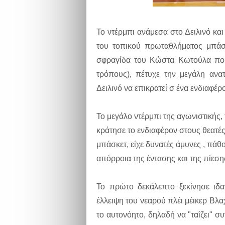
Το ντέρμπι ανάμεσα στο Δειλινό κα
του τοπικού πρωταθλήματος μπάσ
σφραγίδα του Κώστα Κωτούλα που
τρόπους), πέτυχε την μεγάλη ανα
Δειλινό να επικρατεί σ ένα ενδιαφέρ
Το μεγάλο ντέρμπι της αγωνιστικής
κράτησε το ενδιαφέρον στους θεατές
μπάσκετ, είχε δυνατές άμυνες , πάθ
απόρροια της έντασης και της πίεση
Το πρώτο δεκάλεπτο ξεκίνησε ιδ
έλλειψη του νεαρού πλέι μέικερ Βλα
το αυτονόητο, δηλαδή να "ταΐζει" σ