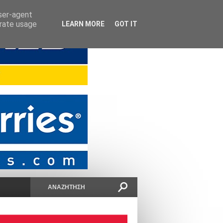
user-agent
erate usage
LEARN MORE
GOT IT