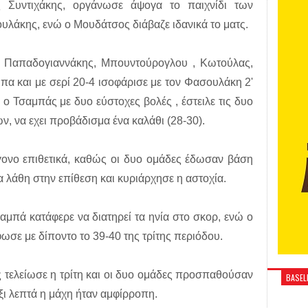
Συντιχάκης, οργάνωσε άψογα το παιχνίδι των
λάκης, ενώ ο Μουδάτσος διάβαζε ιδανικά το ματς.
 Παπαδογιαννάκης, Μπουντούρογλου , Κωτούλας,
πα και με σερί 20-4 ισοφάρισε με τον Φασουλάκη 2'
 ο Τσαμπάς με δυο εύστοχες βολές , έστειλε τις δυο
, να εχει προβάδισμα ένα καλάθι (28-30).
άγονο επιθετικά, καθώς οι δυο ομάδες έδωσαν βάση
α λάθη στην επίθεση και κυριάρχησε η αστοχία.
μπά κατάφερε να διατηρεί τα ηνία στο σκορ, ενώ ο
ωσε με δίποντο το 39-40 της τρίτης περιόδου.
ς τελείωσε η τρίτη και οι δυο ομάδες προσπαθούσαν
BASELI
έξι λεπτά η μάχη ήταν αμφίρροπη.