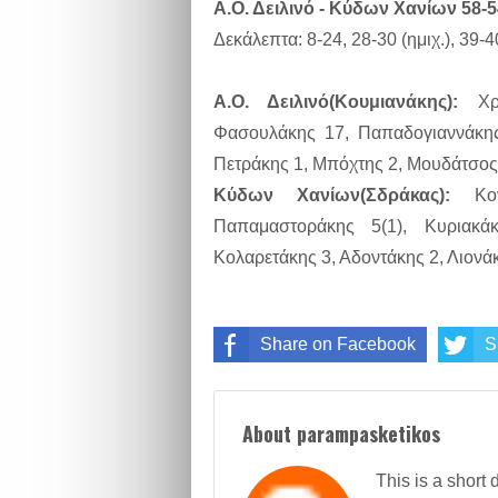
Α.Ο. Δειλινό - Κύδων Χανίων 58-5
Δεκάλεπτα: 8-24, 28-30 (ημιχ.), 39-4
Α.Ο. Δειλινό(Κουμιανάκης):
Χρι
Φασουλάκης 17, Παπαδογιαννάκης 
Πετράκης 1, Μπόχτης 2, Μουδάτσος
Κύδων Χανίων(Σδράκας):
Κοντ
Παπαμαστοράκης 5(1), Κυριακά
Κολαρετάκης 3, Αδοντάκης 2, Λιονά
Share on Facebook
S
About parampasketikos
This is a short 