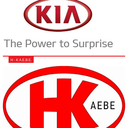
Η - Κ Α.Ε.Β.Ε.