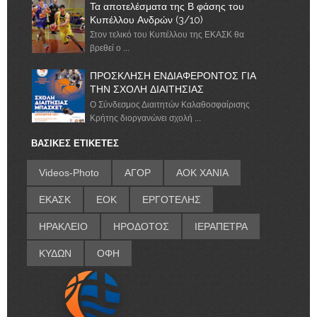
Τα αποτελέσματα της Β φάσης του
Κυπέλλου Ανδρών (3/10)
Στον τελικό του Κυπέλλου της ΕΚΑΣΚ θα
βρεθεί ο ...
ΠΡΟΣΚΛΗΣΗ ΕΝΔΙΑΦΕΡΟΝΤΟΣ ΓΙΑ
ΤΗΝ ΣΧΟΛΗ ΔΙΑΙΤΗΣΙΑΣ
Ο Σύνδεσμος Διαιτητών Καλαθοσφαίρισης
Κρήτης διοργανώνει σχολή ...
ΒΑΣΙΚΕΣ ΕΤΙΚΕΤΕΣ
Videos-Photo
ΑΓΟΡ
ΑΟΚ ΧΑΝΙΑ
ΕΚΑΣΚ
ΕΟΚ
ΕΡΓΟΤΕΛΗΣ
ΗΡΑΚΛΕΙΟ
ΗΡΟΔΟΤΟΣ
ΙΕΡΑΠΕΤΡΑ
ΚΥΔΩΝ
ΟΦΗ