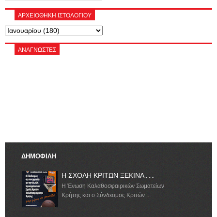
ΑΡΧΕΙΟΘΗΚΗ ΙΣΤΟΛΟΓΙΟΥ
ΑΝΑΓΝΏΣΤΕΣ
ΔΗΜΟΦΙΛΗ
Η ΣΧΟΛΗ ΚΡΙΤΩΝ ΞΕΚΙΝΑ.......
Η Ένωση Καλαθοσφαιρικών Σωματείων
Κρήτης και ο Σύνδεσμος Κριτών ...