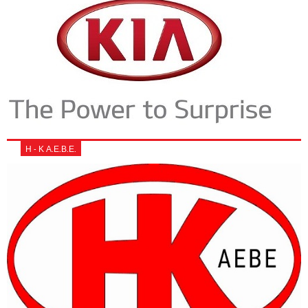
Η - Κ Α.Ε.Β.Ε.