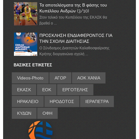
Τα αποτελέσματα της Β φάσης του
Κυπέλλου Ανδρών (3/10)
Στον τελικό του Κυπέλλου της ΕΚΑΣΚ θα
βρεθεί ο ...
ΠΡΟΣΚΛΗΣΗ ΕΝΔΙΑΦΕΡΟΝΤΟΣ ΓΙΑ
ΤΗΝ ΣΧΟΛΗ ΔΙΑΙΤΗΣΙΑΣ
Ο Σύνδεσμος Διαιτητών Καλαθοσφαίρισης
Κρήτης διοργανώνει σχολή ...
ΒΑΣΙΚΕΣ ΕΤΙΚΕΤΕΣ
Videos-Photo
ΑΓΟΡ
ΑΟΚ ΧΑΝΙΑ
ΕΚΑΣΚ
ΕΟΚ
ΕΡΓΟΤΕΛΗΣ
ΗΡΑΚΛΕΙΟ
ΗΡΟΔΟΤΟΣ
ΙΕΡΑΠΕΤΡΑ
ΚΥΔΩΝ
ΟΦΗ