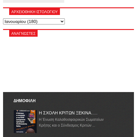
ΑΡΧΕΙΟΘΗΚΗ ΙΣΤΟΛΟΓΙΟΥ
ΑΝΑΓΝΏΣΤΕΣ
ΔΗΜΟΦΙΛΗ
Η ΣΧΟΛΗ ΚΡΙΤΩΝ ΞΕΚΙΝΑ.......
Η Ένωση Καλαθοσφαιρικών Σωματείων
Κρήτης και ο Σύνδεσμος Κριτών ...