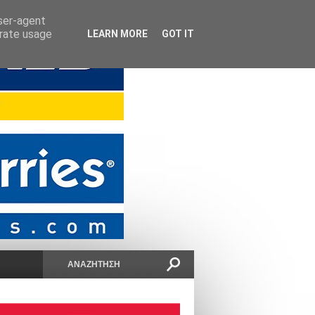
user-agent
erate usage
LEARN MORE
GOT IT