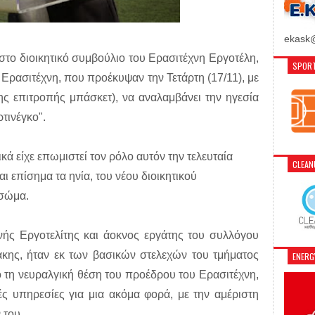
ekask@
στο διοικητικό συμβούλιο του Ερασιτέχνη Εργοτέλη,
SPORT
ου Ερασιτέχνη, που προέκυψαν την Τετάρτη (17/11), με
ης επιτροπής μπάσκετ), να αναλαμβάνει την ηγεσία
τινέγκο".
κά είχε επωμιστεί τον ρόλο αυτόν την τελευταία
CLEA
αι επίσημα τα ηνία, του νέου διοικητικού
 σώμα.
φνής Εργοτελίτης και άοκνος εργάτης του συλλόγου
άκης, ήταν εκ των βασικών στελεχών του τμήματος
ENER
ό τη νευραλγική θέση του προέδρου του Ερασιτέχνη,
ές υπηρεσίες για μια ακόμα φορά, με την αμέριστη
 του.