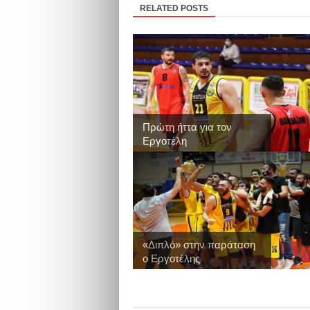
RELATED POSTS
Πρώτη ήττα για τον
Εργοτέλη
«Διπλό» στην παράταση
ο Εργοτέλης