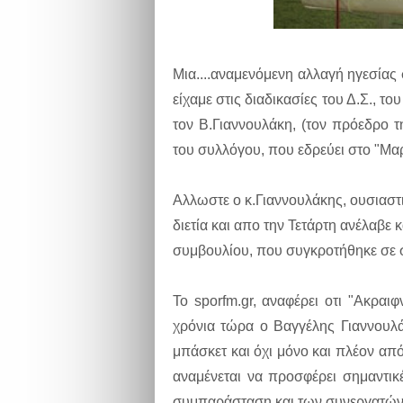
Μια....αναμενόμενη αλλαγή ηγεσίας 
είχαμε στις διαδικασίες του Δ.Σ., τ
τον Β.Γιαννουλάκη, (τον πρόεδρο τ
του συλλόγου, που εδρεύει στο "Μαρ
Αλλωστε ο κ.Γιαννουλάκης, ουσιαστι
διετία και απο την Τετάρτη ανέλαβε κ
συμβουλίου, που συγκροτήθηκε σε
Το sporfm.gr, αναφέρει οτι "Ακραι
χρόνια τώρα ο Βαγγέλης Γιαννουλ
μπάσκετ και όχι μόνο και πλέον απ
αναμένεται να προσφέρει σημαντικ
συμπαράσταση και των συνεργατών