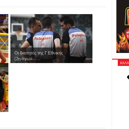
Οι διαιτητές της Γ Εθνικής
(2η αγων...
ΧΑΛΑ