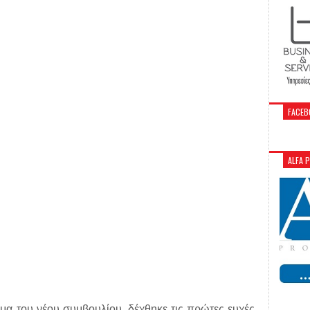
FACEB
ALFA 
α του νέου συμβουλίου, δέχθηκε τις πρώτες ευχές