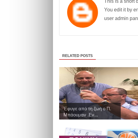
This is a short 
You edit it by en
user admin pan
RELATED POSTS
Έφυγε από τη ζωή ο Π.
Μπάουμαν .Εν...