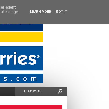
user-agent
erate usage
LEARN MORE
GOT IT