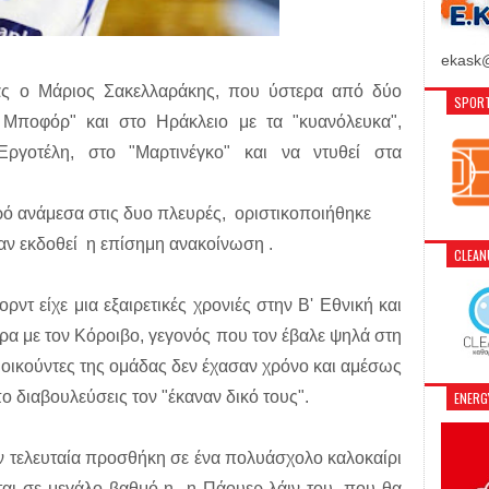
ekask@
λας ο Μάριος Σακελλαράκης, που ύστερα από δύο
SPORT
 Μποφόρ" και στο Ηράκλειο με τα "κυανόλευκα",
Εργοτέλη, στο "Μαρτινέγκο" και να ντυθεί στα
ιρό ανάμεσα στις δυο πλευρές, οριστικοποιήθηκε
ταν εκδοθεί η επίσημη ανακοίνωση .
CLEA
ρντ είχε μια εξαιρετικές χρονιές στην Β' Εθνική και
ερα με τον Κόροιβο, γεγονός που τον έβαλε ψηλά στη
ιοικούντες της ομάδας δεν έχασαν χρόνο και αμέσως
ο διαβουλεύσεις τον "έκαναν δικό τους".
ENER
ν τελευταία προσθήκη σε ένα πολυάσχολο καλοκαίρι
ίται σε μεγάλο βαθμό η η Πάουερ-λάιν του, που θα