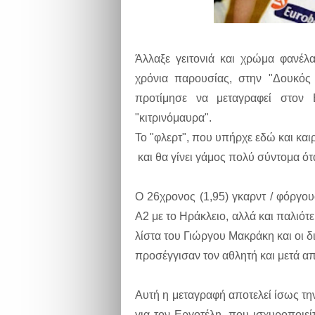
Άλλαξε γειτονιά και χρώμα φανέ
χρόνια παρουσίας, στην "Δουκός
προτίμησε να μεταγραφεί στον 
"κιτρινόμαυρα".
Το "φλερτ", που υπήρχε εδώ και κα
και θα γίνει γάμος πολύ σύντομα ό
Ο 26χρονος (1,95) γκαρντ / φόργουο
Α2 με το Ηράκλειο, αλλά και παλιότ
λίστα του Γιώργου Μακράκη και οι δ
προσέγγισαν τον αθλητή και μετά απ
Αυτή η μεταγραφή αποτελεί ίσως τη
για τον Εργοτέλη, που ισχυροποιε