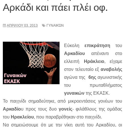
Αρκάδι και πάει πλέι οφ.
ΑΠΡΙΛΊΟΥ 03, 2013
ΓΥΝΑΙΚΏΝ
Εύκολη
επικράτηση
του
Αρκαδίου
απέναντι στο
ελλειπή
Ηράκλειο
, είχαμε
στον τελευταίο εξ
αναβολής
αγώνα της
6ης
αγωνιστικής
του πρωταθλήματος
γυναικών
της ΕΚΑΣΚ.
Το παιχνίδι σημαδεύτηκε, από μικροεντάσεις γονέων του
Αρκαδίο
υ προς τους δυο
γονείς
- φιλάθλους της ομάδας
του
Ηρακλείου
, που παραβρέθηκαν στο παιχνίδι.
Να σημειώσουμε ότι με την νίκη αυτή του Αρκαδίου, οι