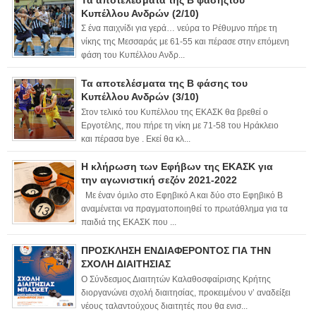
Κυπέλλου Ανδρών (2/10)
Σ ένα παιχνίδι για γερά… νεύρα το Ρέθυμνο πήρε τη
νίκης της Μεσσαράς με 61-55 και πέρασε στην επόμενη
φάση του Κυπέλλου Ανδρ...
Τα αποτελέσματα της Β φάσης του
Κυπέλλου Ανδρών (3/10)
Στον τελικό του Κυπέλλου της ΕΚΑΣΚ θα βρεθεί ο
Εργοτέλης, που πήρε τη νίκη με 71-58 του Ηράκλειο
και πέρασα bye . Εκεί θα κλ...
Η κλήρωση των Εφήβων της ΕΚΑΣΚ για
την αγωνιστική σεζόν 2021-2022
Με έναν όμιλο στο Εφηβικό Α και δύο στο Εφηβικό Β
αναμένεται να πραγματοποιηθεί το πρωτάθλημα για τα
παιδιά της ΕΚΑΣΚ που ...
ΠΡΟΣΚΛΗΣΗ ΕΝΔΙΑΦΕΡΟΝΤΟΣ ΓΙΑ ΤΗΝ
ΣΧΟΛΗ ΔΙΑΙΤΗΣΙΑΣ
Ο Σύνδεσμος Διαιτητών Καλαθοσφαίρισης Κρήτης
διοργανώνει σχολή διαιτησίας, προκειμένου ν’ αναδείξει
νέους ταλαντούχους διαιτητές που θα ενισ...