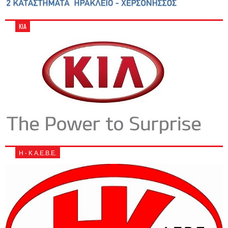
KIA
Η - Κ Α.Ε.Β.Ε.