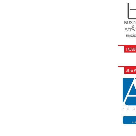
FACEB
ALFA 