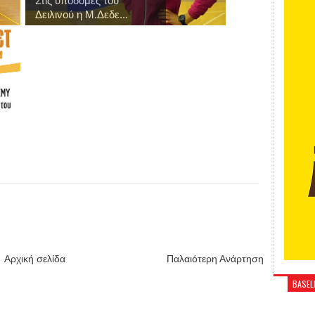
Στις υποδομές του
Δειλινού η Μ.Δεδε...
Αρχική σελίδα
Παλαιότερη Ανάρτηση
BASELI