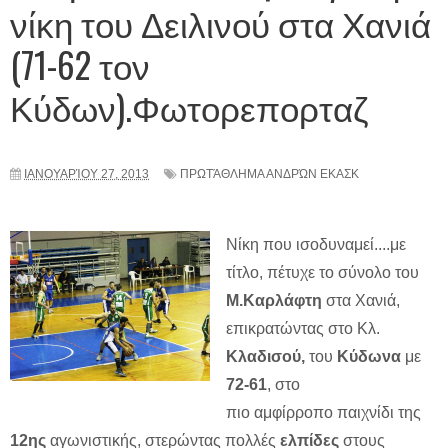
νίκη του Δειλινού στα Χανιά
(71-62 τον
Κύδων).Φωτορεπορταζ
ΙΑΝΟΥΑΡΊΟΥ 27, 2013
ΠΡΩΤΆΘΛΗΜΑ ΑΝΔΡΏΝ ΕΚΑΣΚ
Νίκη που ισοδυναμεί....με
τίτλο, πέτυχε το σύνολο του
Μ.Καρλάφτη
στα Χανιά,
επικρατώντας στο Κλ.
Κλαδισού,
του
Κύδωνα
με
72-61
, στο
πιο αμφίρροπο παιχνίδι της
12ης
αγωνιστικής, στερώντας πολλές
ελπίδες
στους