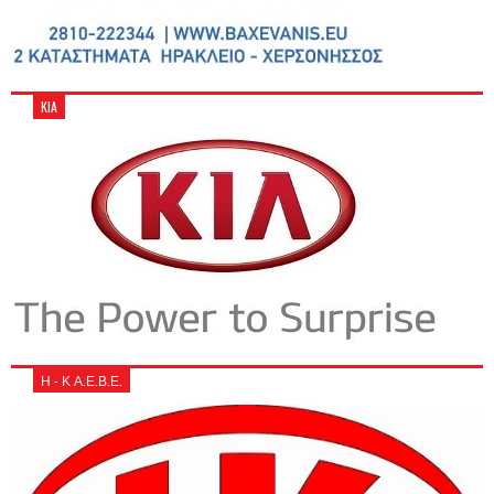
KIA
Η - Κ Α.Ε.Β.Ε.