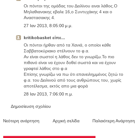
Οι πόντοι της ομάδας του Δειλίνου ειναι λάθος.Ο
Μηλαθιανακης εβαλε 16,ο Συντυχάκης 4 και ο
Αναστασακης 4.
27 Ιαν 2013, 8:05:00 μ.μ.
kritikobasket είπε...
Οι πόντοι ήρθαν από τα Χανιά, ο οποίοι κάθε
Σαββατοκύριακο στέλνουν το φ.α.
Αν είναι σωστοί η λάθος δεν το γνωρίζω.Το πιο
πιθανό είναι να έχουν δοθεί σωστά και να έχουν
γραφτεί λάθος στο φ.α
Επίσης γνωρίζω να πω ότι επανειλημμένος ζητώ το
φ.α. του Δειλινού από τους ανθρώπους του, χωρίς
αποτέλεσμα, εκτός απο μια φορά
28 Ιαν 2013, 7:06:00 π.μ.
Δημοσίευση σχολίου
Νεότερη ανάρτηση
Αρχική σελίδα
Παλαιότερη Ανάρτηση