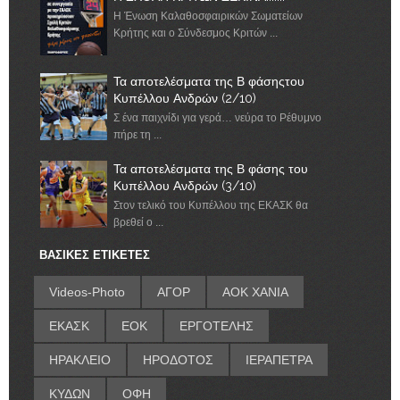
Η Ένωση Καλαθοσφαιρικών Σωματείων
Κρήτης και ο Σύνδεσμος Κριτών ...
Τα αποτελέσματα της Β φάσηςτου
Κυπέλλου Ανδρών (2/10)
Σ ένα παιχνίδι για γερά… νεύρα το Ρέθυμνο
πήρε τη ...
Τα αποτελέσματα της Β φάσης του
Κυπέλλου Ανδρών (3/10)
Στον τελικό του Κυπέλλου της ΕΚΑΣΚ θα
βρεθεί ο ...
ΒΑΣΙΚΕΣ ΕΤΙΚΕΤΕΣ
Videos-Photo
ΑΓΟΡ
ΑΟΚ ΧΑΝΙΑ
ΕΚΑΣΚ
ΕΟΚ
ΕΡΓΟΤΕΛΗΣ
ΗΡΑΚΛΕΙΟ
ΗΡΟΔΟΤΟΣ
ΙΕΡΑΠΕΤΡΑ
ΚΥΔΩΝ
ΟΦΗ