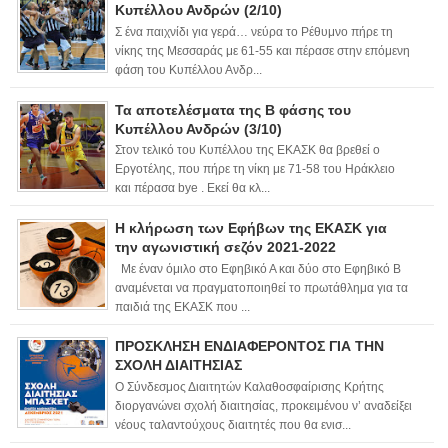
Κυπέλλου Ανδρών (2/10)
Σ ένα παιχνίδι για γερά… νεύρα το Ρέθυμνο πήρε τη
νίκης της Μεσσαράς με 61-55 και πέρασε στην επόμενη
φάση του Κυπέλλου Ανδρ...
Τα αποτελέσματα της Β φάσης του
Κυπέλλου Ανδρών (3/10)
Στον τελικό του Κυπέλλου της ΕΚΑΣΚ θα βρεθεί ο
Εργοτέλης, που πήρε τη νίκη με 71-58 του Ηράκλειο
και πέρασα bye . Εκεί θα κλ...
Η κλήρωση των Εφήβων της ΕΚΑΣΚ για
την αγωνιστική σεζόν 2021-2022
Με έναν όμιλο στο Εφηβικό Α και δύο στο Εφηβικό Β
αναμένεται να πραγματοποιηθεί το πρωτάθλημα για τα
παιδιά της ΕΚΑΣΚ που ...
ΠΡΟΣΚΛΗΣΗ ΕΝΔΙΑΦΕΡΟΝΤΟΣ ΓΙΑ ΤΗΝ
ΣΧΟΛΗ ΔΙΑΙΤΗΣΙΑΣ
Ο Σύνδεσμος Διαιτητών Καλαθοσφαίρισης Κρήτης
διοργανώνει σχολή διαιτησίας, προκειμένου ν’ αναδείξει
νέους ταλαντούχους διαιτητές που θα ενισ...