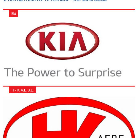
KIA
Η - Κ Α.Ε.Β.Ε.