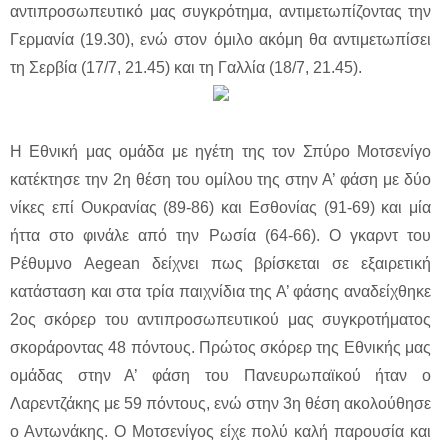
αντιπροσωπευτικό μας συγκρότημα, αντιμετωπίζοντας την
Γερμανία (19.30), ενώ στον όμιλο ακόμη θα αντιμετωπίσει
τη Σερβία (17/7, 21.45) και τη Γαλλία (18/7, 21.45).
Η Εθνική μας ομάδα με ηγέτη της τον Σπύρο Μοτσενίγο
κατέκτησε την 2η θέση του ομίλου της στην Α’ φάση με δύο
νίκες επί Ουκρανίας (89-86) και Εσθονίας (91-69) και μία
ήττα στο φινάλε από την Ρωσία (64-66). Ο γκαρντ του
Ρέθυμνο Aegean δείχνει πως βρίσκεται σε εξαιρετική
κατάσταση και στα τρία παιχνίδια της Α’ φάσης αναδείχθηκε
2ος σκόρερ του αντιπροσωπευτικού μας συγκροτήματος
σκοράροντας 48 πόντους. Πρώτος σκόρερ της Εθνικής μας
ομάδας στην Α’ φάση του Πανευρωπαϊκού ήταν ο
Λαρεντζάκης με 59 πόντους, ενώ στην 3η θέση ακολούθησε
ο Αντωνάκης. Ο Μοτσενίγος είχε πολύ καλή παρουσία και