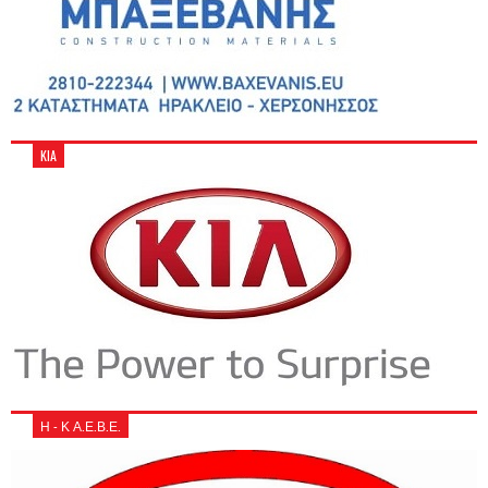
KIA
Η - Κ Α.Ε.Β.Ε.