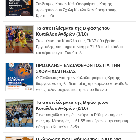
Σύνδεσμος Κριτών Καλαθοσφαίρισης Κρήτης
προκηρύσσουν Σχολή Κριτών Καλαθοσφαίρισης
Κρήτης. Οι ...
Τα αποτελέσματα της Β φάσης του
Κυπέλλου Ανδρών (3/10)
Στον τελικό του Κυπέλλου της ΕΚΑΣΚ θα βρεθεί ο
Εργοτέλης, που πήρε τη νίκη με 71-58 του Ηράκλειο
και πέρασα bye . Εκεί θα κλ...
ΠΡΟΣΚΛΗΣΗ ΕΝΔΙΑΦΕΡΟΝΤΟΣ ΓΙΑ ΤΗΝ
ΣΧΟΛΗ ΔΙΑΙΤΗΣΙΑΣ
Ο Σύνδεσμος Διαιτητών Καλαθοσφαίρισης Κρήτης
διοργανώνει σχολή διαιτησίας, προκειμένου ν’ αναδείξει
νέους ταλαντούχους διαιτητές που θα ενισ...
Τα αποτελέσματα της Β φάσηςτου
Κυπέλλου Ανδρών (2/10)
Σ ένα παιχνίδι για γερά… νεύρα το Ρέθυμνο πήρε τη
νίκης της Μεσσαράς με 61-55 και πέρασε στην επόμενη
φάση του Κυπέλλου Ανδρ...
Η κλήρωση των Εφήβων της ΕΚΑΣΚ για