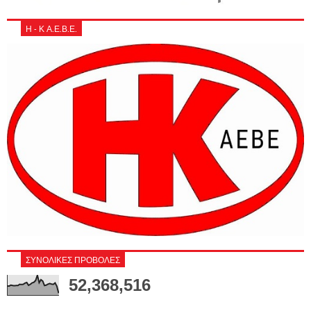
Η - Κ Α.Ε.Β.Ε.
ΣΥΝΟΛΙΚΕΣ ΠΡΟΒΟΛΕΣ
52,368,516