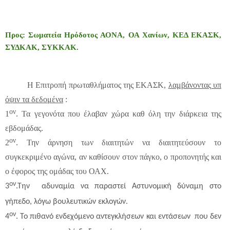
Προς: Σωματεία Ηρόδοτος ΑΟΝΑ, ΟΑ Χανίων, ΚΕΔ ΕΚΑΣΚ,
ΣΥΔΚΑΚ, ΣΥΚΚΑΚ.
Η Επιτροπή πρωταθλήματος της ΕΚΑΣΚ,
λαμβάνοντας υπ
όψιν τα δεδομένα
:
ον
1
. Τα γεγονότα που έλαβαν χώρα καθ όλη την διάρκεια της
εβδομάδας.
ον
2
. Την άρνηση των διαιτητών να διαιτητεύσουν το
συγκεκριμένο αγώνα, αν καθίσουν στον πάγκο, ο προπονητής και
ο έφορος της ομάδας του ΟΑΧ.
ον
3
.Την αδυναμία να παραστεί Αστυνομική δύναμη στο
γήπεδο, λόγω βουλευτικών εκλογών.
ον
4
. Το πιθανό ενδεχόμενο αντεγκλήσεων και εντάσεων που δεν