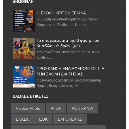
ΔΗΜΟΦΙΛΗ
Η ΣΧΟΛΗ ΚΡΙΤΩΝ ΞΕΚΙΝΑ.......
Η Ένωση Καλαθοσφαιρικών Σωματείων
Κρήτης και ο Σύνδεσμος Κριτών ...
Τα αποτελέσματα της Β φάσης του
Κυπέλλου Ανδρών (3/10)
Στον τελικό του Κυπέλλου της ΕΚΑΣΚ θα
βρεθεί ο ...
ΠΡΟΣΚΛΗΣΗ ΕΝΔΙΑΦΕΡΟΝΤΟΣ ΓΙΑ
ΤΗΝ ΣΧΟΛΗ ΔΙΑΙΤΗΣΙΑΣ
Ο Σύνδεσμος Διαιτητών Καλαθοσφαίρισης
Κρήτης διοργανώνει σχολή ...
ΒΑΣΙΚΕΣ ΕΤΙΚΕΤΕΣ
Videos-Photo
ΑΓΟΡ
ΑΟΚ ΧΑΝΙΑ
ΕΚΑΣΚ
ΕΟΚ
ΕΡΓΟΤΕΛΗΣ