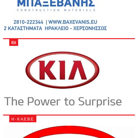
KIA
Η - Κ Α.Ε.Β.Ε.