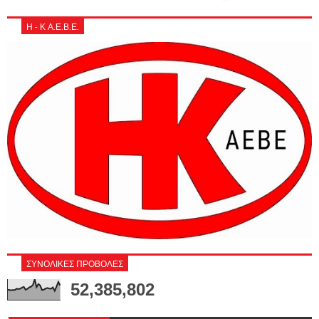
Η - Κ Α.Ε.Β.Ε.
ΣΥΝΟΛΙΚΕΣ ΠΡΟΒΟΛΕΣ
52,385,802