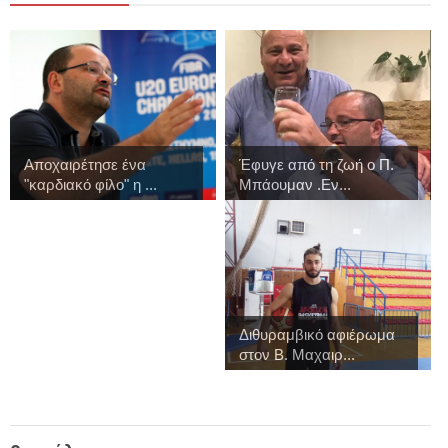
Αποχαιρέτησε ένα
Έφυγε από τη ζωή ο Π.
"καρδιακό φίλο" η ...
Μπάουμαν .Εν...
Διθυραμβικό αφιέρωμα
στον Β. Μαχαιρ...