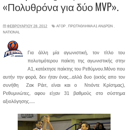
«Πολυθρόνα για δύο MVP».
ΦΕΒΡΟΥΑΡΊΟΥ 28, 2012
ΑΓΟΡ
,
ΠΡΩΤΆΘΛΗΜΑ Α1 ΑΝΔΡΏΝ
,
NATIONAL
Για άλλη μία αγωνιστική, τον τίτλο του
πολυτιμότερου παίκτη της αγωνιστικής στην
Α1, κατέκτησε παίκτης του Ρεθύμνου.Μόνο που
αυτήν την φορά, δεν ήταν ένας...αλλά δυο (εκτός απο τον
συνήθη Ζακ Ράιτ, είναι και ο Ντιόντε Κρίστμας),
Ρεθυμνιώτες, αφου είχαν 31 βαθμούς στο σύστημα
αξιολόγησης.....