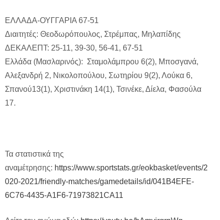
ΕΛΛΑΔΑ-ΟΥΓΓΑΡΙΑ 67-51
Διαιτητές: Θεοδωρόπουλος, Στρέμπας, Μηλαπίδης
ΔΕΚΑΛΕΠΤ: 25-11, 39-30, 56-41, 67-51
Ελλάδα (Μασλαρινός): Σταμολάμπρου 6(2), Μποσγανά,
Αλεξανδρή 2, Νικολοπούλου, Σωτηρίου 9(2), Λούκα 6,
Σπανού13(1), Χριστινάκη 14(1), Τσινέκε, Δίελα, Φασούλα
17.
Τα στατιστικά της
αναμέτρησης:
https://www.sportstats.gr/eokbasket/events/2
020-2021/friendly-matches/gamedetails/id/041B4EFE-
6C76-4435-A1F6-71973821CA11