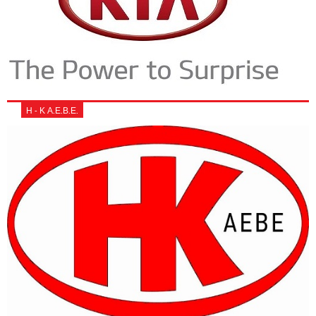
Η - Κ Α.Ε.Β.Ε.