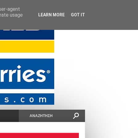
user-agent
erate usage
LEARN MORE
GOT IT