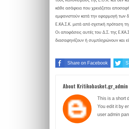
τους Κανονισμούς της Ε.Ο.Κ. και δεν κα
κάθε ασάφεια που χρειάζεται αποσαφη
εμφανιστούν κατά την εφαρμογή των δι
Ε.ΚΑ.Σ.Κ. μετά από σχετική πρόταση τ
Οι αποφάσεις αυτές του Δ.Σ. της Ε.ΚΑ.Σ.
διασαφηνίζουν ή συμπληρώνουν και ει
Share on Facebook
S
About Kritikobasket.gr_admin
This is a short 
You edit it by en
user admin pan