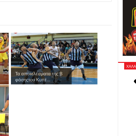
ΧΑΛΑ
Τα αποτελέσματα της Β
φάσηςτου Κυπέ...