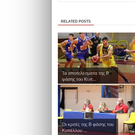
RELATED POSTS
Τα αποτελέσματα της Β
φάσης του Κυπ...
Οι κριτές της Β φάσης του
Κυπέλλου ...