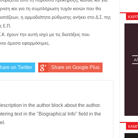
θορίζεται από τη παρούσα προκήρυξη, καθώς και για
́νιση και για τη συμπλήρωση τυχόν κενών που θα
ΚΑΡΠ
ατάξεων, η αρμοδιότητα ρύθμισης ανήκει στο Δ.Σ. της
ης Ε.Π.
Κ. έχουν την αυτή ισχύ με τις διατάξεις που
́ναι άμεσα εφαρμόσιμες.
hare on Twitter
Share on Google Plus
description in the author block about the author.
tering text in the "Biographical Info" field in the
el.
ΚΑΜΠΑ