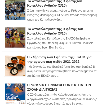
Τα αποτελέσματα της Β φάσηςτου
Κυπέλλου Ανδρών (2/10)
Σ ένα παιχνίδι για γερά… νεύρα το Ρέθυμνο πήρε τη
νίκης της Μεσσαράς με 61-55 και πέρασε στην επόμενη
φάση του Κυπέλλου Ανδρ...
Τα αποτελέσματα της Β φάσης του
Κυπέλλου Ανδρών (3/10)
Στον τελικό του Κυπέλλου της ΕΚΑΣΚ θα βρεθεί ο
Εργοτέλης, που πήρε τη νίκη με 71-58 του Ηράκλειο
και πέρασα bye . Εκεί θα κλ...
Η κλήρωση των Εφήβων της ΕΚΑΣΚ για
την αγωνιστική σεζόν 2021-2022
Με έναν όμιλο στο Εφηβικό Α και δύο στο Εφηβικό Β
αναμένεται να πραγματοποιηθεί το πρωτάθλημα για τα
παιδιά της ΕΚΑΣΚ που ...
ΠΡΟΣΚΛΗΣΗ ΕΝΔΙΑΦΕΡΟΝΤΟΣ ΓΙΑ ΤΗΝ
ΣΧΟΛΗ ΔΙΑΙΤΗΣΙΑΣ
Ο Σύνδεσμος Διαιτητών Καλαθοσφαίρισης Κρήτης
διοργανώνει σχολή διαιτησίας, προκειμένου ν’ αναδείξει
νέους ταλαντούχους διαιτητές που θα ενισ...