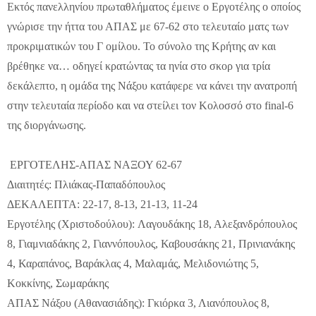
Εκτός πανελληνίου πρωταθλήματος έμεινε ο Εργοτέλης ο οποίος
γνώρισε την ήττα του ΑΠΑΣ με 67-62 στο τελευταίο ματς των
προκριματικών του Γ ομίλου. Το σύνολο της Κρήτης αν και
βρέθηκε να… οδηγεί κρατώντας τα ηνία στο σκορ για τρία
δεκάλεπτο, η ομάδα της Νάξου κατάφερε να κάνει την ανατροπή
στην τελευταία περίοδο και να στείλει τον Κολοσσό στο
final
-6
της διοργάνωσης.
ΕΡΓΟΤΕΛΗΣ-ΑΠΑΣ ΝΑΞΟΥ 62-67
Διαιτητές: Πλιάκας-Παπαδόπουλος
ΔΕΚΑΛΕΠΤΑ: 22-17, 8-13, 21-13, 11-24
Εργοτέλης (Χριστοδούλου): Λαγουδάκης 18, Αλεξανδρόπουλος
8, Γιαμνιαδάκης 2, Γιαννόπουλος, Καβουσάκης 21, Πρινιανάκης
4, Καραπάνος, Βαράκλας 4, Μαλαμάς, Μελιδονιώτης 5,
Κοκκίνης, Σωμαράκης
ΑΠΑΣ Νάξου (Αθανασιάδης): Γκιόρκα 3, Λιανόπουλος 8,