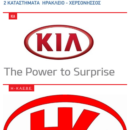
KIA
Η - Κ Α.Ε.Β.Ε.