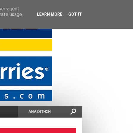
user-agent
erate usage
LEARN MORE
GOT IT