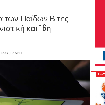
α των Παίδων Β της
ιστική και 16η
ΕΚΑΣΚ
,
ΠΑΙΔΙΚΌ
ΕΚΑΣ