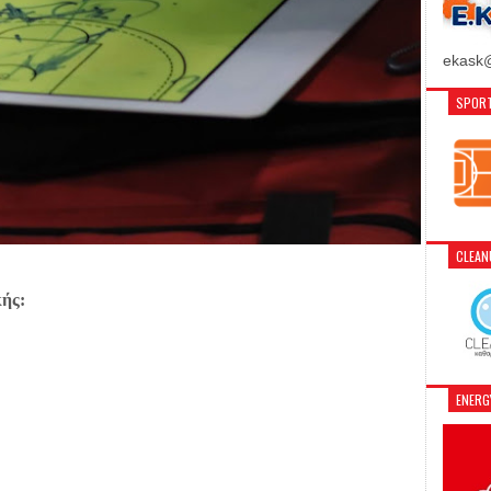
ekask@
SPORT
CLEA
κής:
ENER