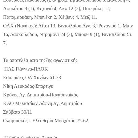
Λουκάτου 9 (1), Κεχαγιά 4, Ακλ 12 (2), Πατεράκη 12,
Παπαμαρκάκη, Μπενέκη 2, Χέιβενς 4, Μέιζ 11.
ΟΑΧ (Νανάκος): Λίτσι 13, Βιντσιλαίου Αγγ. 3, Ψυχογιού 1, Μπιν
16, Δασκουλίδου, Ντράμοντ 24 (3), Μπουθ 9 (1), Βιντσιλαίου Στ.
7.
Τα αποτελέσματα της7ης αγωνιστικής:
ΠΑΣ Γιάννινα-ΠΑΟΚ
Εσπερίδες-ΟΑ Χανίων 61-73
Νίκη Λευκάδας-Σπόρτιγκ
Κρόνος Αγ. Δημητρίου-Παναθηναϊκός
ΚΑΟ Μελισσίων-Δάφνη Αγ. Δημητρίου
Σάββατο 30/11
Ολυμπιακός – Ελευθερία Μοσχάτου 75-62
Η βαθμολογία (σε 7 ματς):