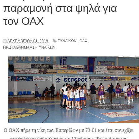
παραμονή στα ψηλά για
τον ΟΑΧ
ΔΕΚΕΜΒΡΊΟΥ 01, 2019
ΓΥΝΑΙΚΏΝ
,
ΟΑΧ
,
ΠΡΩΤΆΘΛΗΜΑ Α1 -ΓΥΝΑΙΚΏΝ
Ο ΟΑΧ πήρε τη νίκη των Εσπερίδων με 73-61 και έτσι συνεχίζει
στα ψηλά της βαθμολογίας με 12 πόντους. Τα κορίτσια του