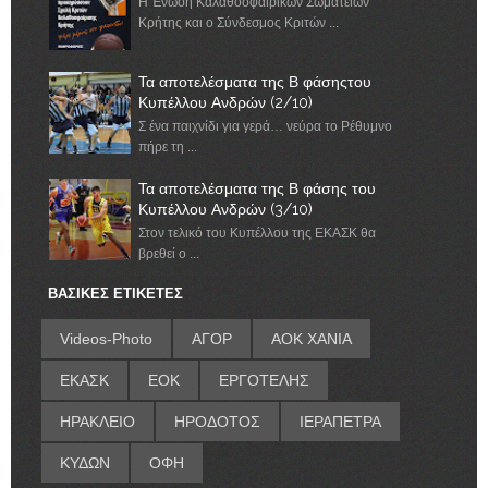
Η Ένωση Καλαθοσφαιρικών Σωματείων
Κρήτης και ο Σύνδεσμος Κριτών ...
Τα αποτελέσματα της Β φάσηςτου
Κυπέλλου Ανδρών (2/10)
Σ ένα παιχνίδι για γερά… νεύρα το Ρέθυμνο
πήρε τη ...
Τα αποτελέσματα της Β φάσης του
Κυπέλλου Ανδρών (3/10)
Στον τελικό του Κυπέλλου της ΕΚΑΣΚ θα
βρεθεί ο ...
ΒΑΣΙΚΕΣ ΕΤΙΚΕΤΕΣ
Videos-Photo
ΑΓΟΡ
ΑΟΚ ΧΑΝΙΑ
ΕΚΑΣΚ
ΕΟΚ
ΕΡΓΟΤΕΛΗΣ
ΗΡΑΚΛΕΙΟ
ΗΡΟΔΟΤΟΣ
ΙΕΡΑΠΕΤΡΑ
ΚΥΔΩΝ
ΟΦΗ