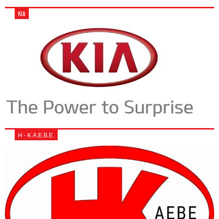
KIA
Η - Κ Α.Ε.Β.Ε.