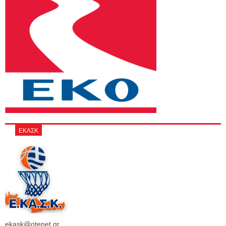
ΕΚΑΣΚ
ekask@otenet.gr