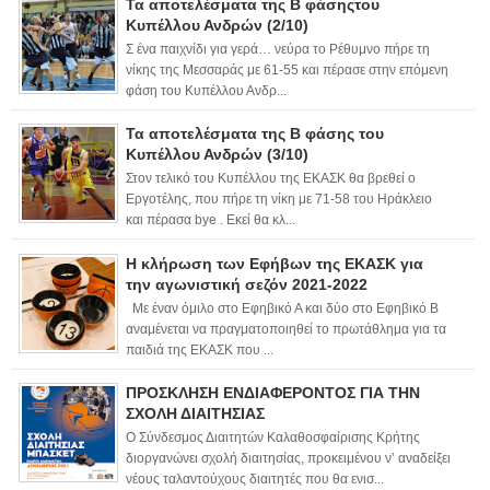
Τα αποτελέσματα της Β φάσηςτου
Κυπέλλου Ανδρών (2/10)
Σ ένα παιχνίδι για γερά… νεύρα το Ρέθυμνο πήρε τη
νίκης της Μεσσαράς με 61-55 και πέρασε στην επόμενη
φάση του Κυπέλλου Ανδρ...
Τα αποτελέσματα της Β φάσης του
Κυπέλλου Ανδρών (3/10)
Στον τελικό του Κυπέλλου της ΕΚΑΣΚ θα βρεθεί ο
Εργοτέλης, που πήρε τη νίκη με 71-58 του Ηράκλειο
και πέρασα bye . Εκεί θα κλ...
Η κλήρωση των Εφήβων της ΕΚΑΣΚ για
την αγωνιστική σεζόν 2021-2022
Με έναν όμιλο στο Εφηβικό Α και δύο στο Εφηβικό Β
αναμένεται να πραγματοποιηθεί το πρωτάθλημα για τα
παιδιά της ΕΚΑΣΚ που ...
ΠΡΟΣΚΛΗΣΗ ΕΝΔΙΑΦΕΡΟΝΤΟΣ ΓΙΑ ΤΗΝ
ΣΧΟΛΗ ΔΙΑΙΤΗΣΙΑΣ
Ο Σύνδεσμος Διαιτητών Καλαθοσφαίρισης Κρήτης
διοργανώνει σχολή διαιτησίας, προκειμένου ν’ αναδείξει
νέους ταλαντούχους διαιτητές που θα ενισ...