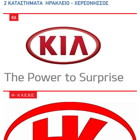
KIA
Η - Κ Α.Ε.Β.Ε.