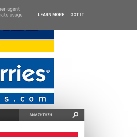
user-agent
erate usage
LEARN MORE
GOT IT