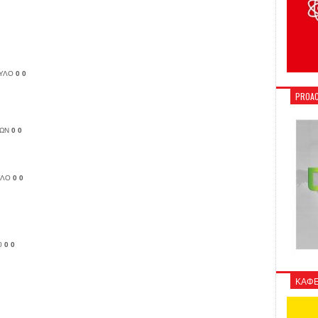
ΥΛΟ
0
0
PROAC
ΩΝ
0
0
ΥΛΟ
0
0
0
0
0
ΚΑΦΕ