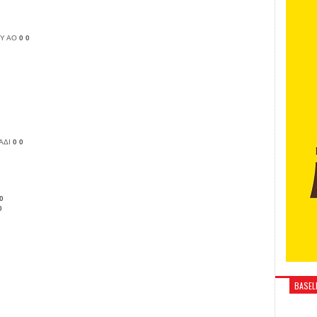
Υ ΑΟ
0
0
ΑΔΙ
0
0
0
0
BASELI