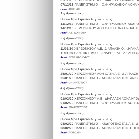
07/12/19
ΧΕΡΣΟΝΗΣΟΥ
Α.Ε. ΔΙΑΠΛΑΣΗ
ΑΝΔΡΟΓΕΑ
07/12/19
ΠΑΝΕΠΙΣΤΗΜΙΟ -
Ο.Φ.ΗΡΑΚΛΕΙΟΥ
ΑΟΝΑ 
Ρεπό:
ΑΟΗ ΟΑΣΗ
1
η Αγωνιστική
Ημ/νια
Ωρα
Γήπεδο
Α γ ώ ν α ς
Σκορ
14/12/19
ΠΑΝΕΠΙΣΤΗΜΙΟ -
Ο.Φ.ΗΡΑΚΛΕΙΟΥ
ΑΝΔΡΟ
14/12/19
ΧΕΡΣΟΝΗΣΟΥ
ΑΟΗ ΟΑΣΗ
ΑΟΝΑ ΗΡΟΔΟΤ
Ρεπό:
Α.Ε. ΔΙΑΠΛΑΣΗ
2
η Αγωνιστική
Ημ/νια
Ωρα
Γήπεδο
Α γ ώ ν α ς
Σκορ
11/01/20
ΧΕΡΣΟΝΗΣΟΥ
Α.Ε. ΔΙΑΠΛΑΣΗ
Ο.Φ.ΗΡΑΚΛ
11/01/20
ΠΑΝΕΠΙΣΤΗΜΙΟ -
ΑΝΔΡΟΓΕΑΣ ΓΑΣ
ΑΟΗ Ο
Ρεπό:
ΑΟΝΑ ΗΡΟΔΟΤΟΣ
3
η Αγωνιστική
Ημ/νια
Ωρα
Γήπεδο
Α γ ώ ν α ς
Σκορ
25/01/20
ΧΕΡΣΟΝΗΣΟΥ
ΑΟΗ ΟΑΣΗ
Α.Ε. ΔΙΑΠΛΑΣΗ
25/01/20
ΠΑΝΕΠΙΣΤΗΜΙΟ -
ΑΟΝΑ ΗΡΟΔΟΤΟΣ
ΑΝΔΡ
Ρεπό:
Ο.Φ.ΗΡΑΚΛΕΙΟΥ
4
η Αγωνιστική
Ημ/νια
Ωρα
Γήπεδο
Α γ ώ ν α ς
Σκορ
01/02/20
ΧΕΡΣΟΝΗΣΟΥ
Α.Ε. ΔΙΑΠΛΑΣΗ
ΑΟΝΑ ΗΡΟ
01/02/20
ΠΑΝΕΠΙΣΤΗΜΙΟ -
Ο.Φ.ΗΡΑΚΛΕΙΟΥ
ΑΟΗ Ο
Ρεπό:
ΑΝΔΡΟΓΕΑΣ ΓΑΣ
5
η Αγωνιστική
Ημ/νια
Ωρα
Γήπεδο
Α γ ώ ν α ς
Σκορ
08/02/20
ΠΑΝΕΠΙΣΤΗΜΙΟ -
ΑΝΔΡΟΓΕΑΣ ΓΑΣ
Α.Ε. 
08/02/20
ΠΑΝΕΠΙΣΤΗΜΙΟ -
ΑΟΝΑ ΗΡΟΔΟΤΟΣ
Ο.Φ.
Ρεπό:
ΑΟΗ ΟΑΣΗ