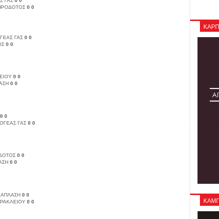
Σ ΓΑΣ
0
0
ΗΡΟΔΟΤΟΣ
0
0
ΚΑΡΠ
ΓΕΑΣ ΓΑΣ
0
0
ΟΣ
0
0
ΕΙΟΥ
0
0
ΑΣΗ
0
0
0
0
ΟΓΕΑΣ ΓΑΣ
0
0
ΔΟΤΟΣ
0
0
ΑΣΗ
0
0
ΔΙΑΠΛΑΣΗ
0
0
ΚΑΜΠΑ
ΗΡΑΚΛΕΙΟΥ
0
0