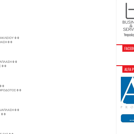
ΡΑΚΛΕΙΟΥ
0
0
ΟΑΣΗ
0
0
FACEB
ΙΑΠΛΑΣΗ
0
0
Σ
0
0
ALFA 
0
0
ΗΡΟΔΟΤΟΣ
0
0
ΔΙΑΠΛΑΣΗ
0
0
Υ
0
0