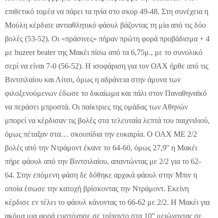
επιθετικό τομέα να πάρει τα ηνία στο σκορ 49-48. Στη συνέχεια η
Μούλη κέρδισε αντιαθλητικό φάουλ βάζοντας τη μία από τις δύο
βολές (53-52). Οι «πράσινες» πήραν πρώτη φορά προβάδισμα + 4
με buzeer beater της Μακέι πίσω από τα 6,75μ., με το συνολικό
σερί να είναι 7-0 (56-52). Η ισοφάριση για τον ΟΑΧ ήρθε από τις
Βιντσιλαίου και Λίτσι, όμως η αδράνεια στην άμυνα των
φιλοξενούμενων έδωσε το δικαίωμα και πάλι στον Παναθηναϊκό
να περάσει μπροστά. Οι παίκτριες της ομάδας των Αθηνών
μπορεί να κέρδισαν τις βολές στα τελευταία λεπτά του παιχνιδιού,
όμως πέταξαν στα… σκουπίδια την ευκαιρία. Ο ΟΑΧ ΜΕ 2/2
βολές από την Ντράμοντ έκανε το 64-60, όμως 27,9'' η Μακέι
πήρε φάουλ από την Βιντσιλαίου, απαντώντας με 2/2 για το 62-
64. Στην επόμενη φάση δε δόθηκε αρχικά φάουλ στην Μπιν η
οποία έσωσε την κατοχή βρίσκοντας την Ντράμοντ. Εκείνη
κέρδισε εν τέλει το φάουλ κάνοντας το 66-62 με 2/2. Η Μακέι για
ακόμα μια φορά ευστόχησε σε τρίποντο στα 10'' μειώνοντας σε