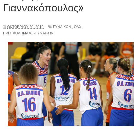
Γιαννακόπουλος»
ΟΚΤΩΒΡΊΟΥ 20, 2019
ΓΥΝΑΙΚΏΝ
,
ΟΑΧ
,
ΠΡΩΤΆΘΛΗΜΑ Α1 -ΓΥΝΑΙΚΏΝ