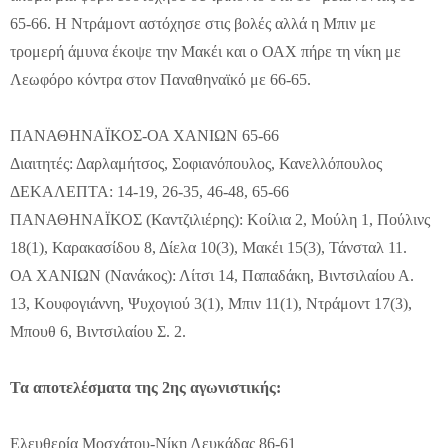
65-66. Η Ντράμοντ αστόχησε στις βολές αλλά η Μπιν με
τρομερή άμυνα έκοψε την Μακέι και ο ΟΑΧ πήρε τη νίκη με
Λεωφόρο κόντρα στον Παναθηναϊκό με 66-65.
ΠΑΝΑΘΗΝΑΪΚΟΣ-ΟΑ ΧΑΝΙΩΝ 65-66
Διαιτητές: Δαρλαμήτσος, Σοφιανόπουλος, Κανελλόπουλος
ΔΕΚΑΛΕΠΤΑ: 14-19, 26-35, 46-48, 65-66
ΠΑΝΑΘΗΝΑΪΚΟΣ (Καντζιλιέρης): Κοίλια 2, Μούλη 1, Πούλινς
18(1), Καρακασίδου 8, Δίελα 10(3), Μακέι 15(3), Τάνσταλ 11.
ΟΑ ΧΑΝΙΩΝ (Νανάκος): Λίτσι 14, Παπαδάκη, Βιντσιλαίου Α.
13, Κουφογιάννη, Ψυχογιού 3(1), Μπιν 11(1), Ντράμοντ 17(3),
Μπουθ 6, Βιντσιλαίου Σ. 2.
Τα αποτελέσματα της 2ης αγωνιστικής:
Ελευθερία Μοσχάτου-Νίκη Λευκάδας 86-61