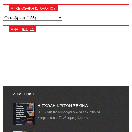
ΑΡΧΕΙΟΘΗΚΗ ΙΣΤΟΛΟΓΙΟΥ
ΑΝΑΓΝΏΣΤΕΣ
ΔΗΜΟΦΙΛΗ
Η ΣΧΟΛΗ ΚΡΙΤΩΝ ΞΕΚΙΝΑ.......
Η Ένωση Καλαθοσφαιρικών Σωματείων
Κρήτης και ο Σύνδεσμος Κριτών ...