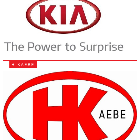
Η - Κ Α.Ε.Β.Ε.