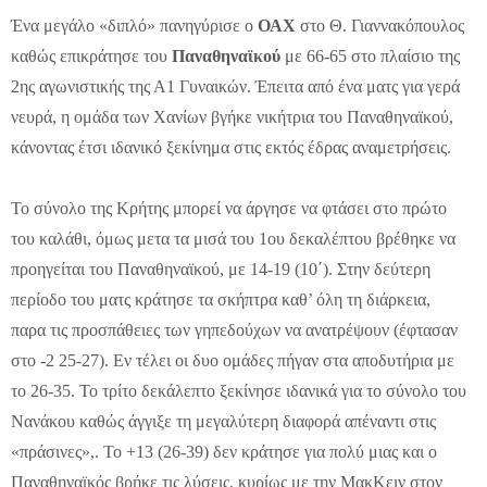
Ένα μεγάλο «διπλό» πανηγύρισε ο
ΟΑΧ
στο Θ. Γιαννακόπουλος
καθώς επικράτησε του
Παναθηναϊκού
με 66-65 στο πλαίσιο της
2ης αγωνιστικής της Α1 Γυναικών. Έπειτα από ένα ματς για γερά
νευρά, η ομάδα των Χανίων βγήκε νικήτρια του Παναθηναϊκού,
κάνοντας έτσι ιδανικό ξεκίνημα στις εκτός έδρας αναμετρήσεις.
Το σύνολο της Κρήτης μπορεί να άργησε να φτάσει στο πρώτο
του καλάθι, όμως μετα τα μισά του 1ου δεκαλέπτου βρέθηκε να
προηγείται του Παναθηναϊκού, με 14-19 (10΄). Στην δεύτερη
περίοδο του ματς κράτησε τα σκήπτρα καθ’ όλη τη διάρκεια,
παρα τις προσπάθειες των γηπεδούχων να ανατρέψουν (έφτασαν
στο -2 25-27). Εν τέλει οι δυο ομάδες πήγαν στα αποδυτήρια με
το 26-35. Το τρίτο δεκάλεπτο ξεκίνησε ιδανικά για το σύνολο του
Νανάκου καθώς άγγιξε τη μεγαλύτερη διαφορά απέναντι στις
«πράσινες»,. Το +13 (26-39) δεν κράτησε για πολύ μιας και ο
Παναθηναϊκός βρήκε τις λύσεις, κυρίως με την ΜακΚειν στον