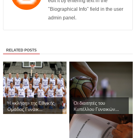
edit it by entering text in the
"Biographical Info" field in the user
admin panel.
RELATED POSTS
Η «κλήση» της Εθνικής
Οι διαιτητές του
Ομάδας Γυναικ...
Κυπέλλου Γυναικών...