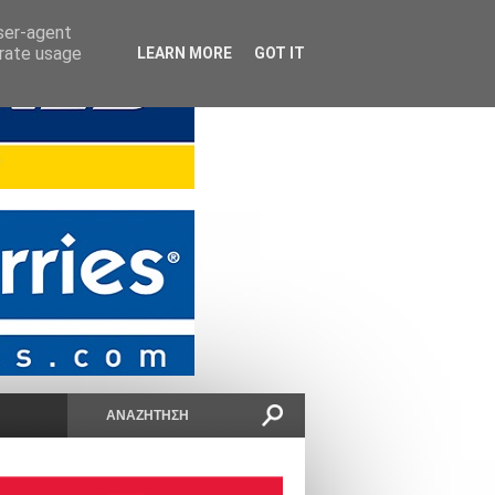
user-agent
erate usage
LEARN MORE
GOT IT