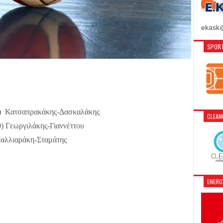
ekask@
SPORT
) Κατσαπρακάκης-Δασκαλάκης
CLEA
0) Γεωργιλάκης-Γιαννέττου
Μαλλιαράκη-Σταμάτης
ENER