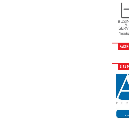
FACEB
ALFA 