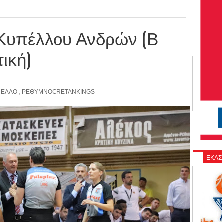
υ Κυπέλλου Ανδρών (Β
ική)
ΠΕΛΛΟ
,
ΡΕΘΥΜΝΟCRETANKINGS
ΕΚΑΣ