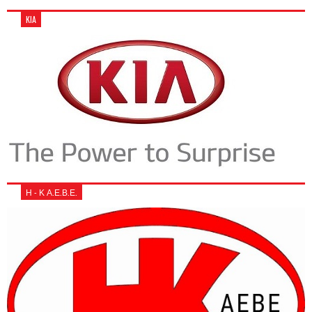
KIA
Η - Κ Α.Ε.Β.Ε.