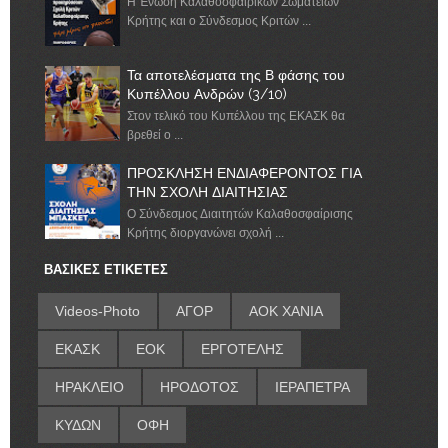
Η Ένωση Καλαθοσφαιρικών Σωματείων
Κρήτης και ο Σύνδεσμος Κριτών ...
Τα αποτελέσματα της Β φάσης του
Κυπέλλου Ανδρών (3/10)
Στον τελικό του Κυπέλλου της ΕΚΑΣΚ θα
βρεθεί ο ...
ΠΡΟΣΚΛΗΣΗ ΕΝΔΙΑΦΕΡΟΝΤΟΣ ΓΙΑ
ΤΗΝ ΣΧΟΛΗ ΔΙΑΙΤΗΣΙΑΣ
Ο Σύνδεσμος Διαιτητών Καλαθοσφαίρισης
Κρήτης διοργανώνει σχολή ...
ΒΑΣΙΚΕΣ ΕΤΙΚΕΤΕΣ
Videos-Photo
ΑΓΟΡ
ΑΟΚ ΧΑΝΙΑ
ΕΚΑΣΚ
ΕΟΚ
ΕΡΓΟΤΕΛΗΣ
ΗΡΑΚΛΕΙΟ
ΗΡΟΔΟΤΟΣ
ΙΕΡΑΠΕΤΡΑ
ΚΥΔΩΝ
ΟΦΗ