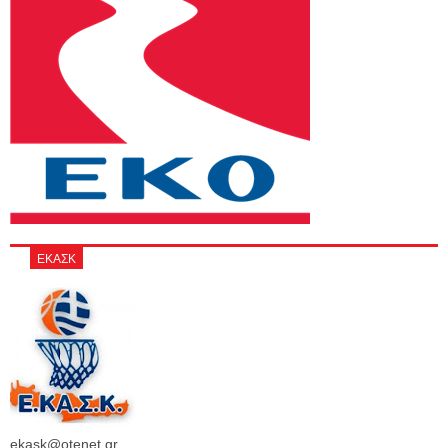
ΕΚΑΣΚ
ekask@otenet.gr