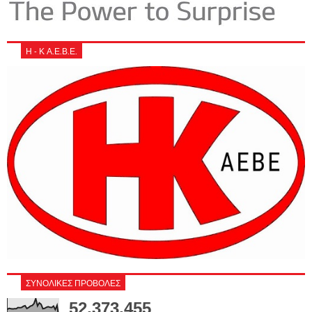
Η - Κ Α.Ε.Β.Ε.
ΣΥΝΟΛΙΚΕΣ ΠΡΟΒΟΛΕΣ
52,373,455