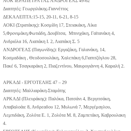
AOK IΕΡΑΠΕΤΡΑ ΓΑΣ ΑΝΔΡΟΓΕΑΣ 49-62
Διαιτητές: Γεωργιλάκης-Γιαννέττος
ΔEKAΛEΠTA:15-15, 20-11, 6-21, 8-15
ΑΟΚΙ (Στρατάκης): Κοσμίδη 17, Στειακάκη, Λίκα
5,Φρονιμάκη,Φωτιάδη, Δουβίτσα, Μπινιχάκη, Γαϊτανάκη 4,
Ανδριόλα 16, Λιαπάκη Ι. 2, Λιαπάκη Σ. 5
ANΔPOΓEAΣ (Παγωνίδης): Εργαζάκη, Γαλανάκη, 14,
Κοσμαδάκη , Θεοδοσουλάκη, Χαλεπάκη 6,Γιαπιτζόγλου 28,
Πακέ 6, Τσαγκαράκη 2, Πιαζεντίνου, Μαυρογιάννη 4, Καραλή 2.
ΑΡΚΑΔΙ - ΕΡΓΟΤΕΛΗΣ 47 – 29
Διαιτητές: Μαλλιαράκη-Σταμάτης
ΑΡΚΑΔΙ (Πλευράκης): Παλόκα, Πατσάνι 4, Βεργιτσάκη,
Απαβαλοάιε 8, Ανδρεαδου 12, Μυλωνά 7, Μεργέμαγλου,
Λεμπιδάκη, Ζολότα Ε. 1, Ζολότα Μ. 8, Ζαμπετάκη, Καβρουλακη
4.