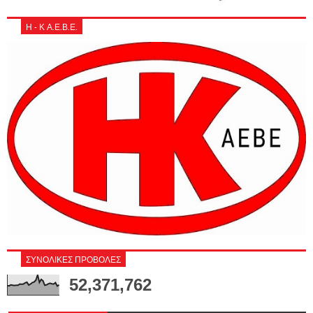
Η - Κ Α.Ε.Β.Ε.
ΣΥΝΟΛΙΚΕΣ ΠΡΟΒΟΛΕΣ
52,371,762