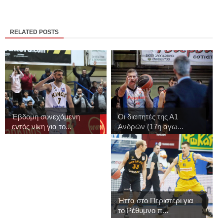
RELATED POSTS
Έβδομη συνεχόμενη
Οι διαιτητές της Α1
εντός νίκη για το...
Ανδρών (17η αγω...
Ήττα στο Περιστέρι για
το Ρέθυμνο π...