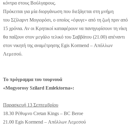
κόντρα στους Βούλγαρους.
Πρόκειται για μία διοργάνωση που διεξάγεται στη μνήμη
του Σζίλαρντ Μογιορόσι, ο οποίος «έφυγε» από τη ζωή πριν από
15 χρόνια. Αν οι Κρητικοί καταφέρουν να πανηγυρίσουν τη νίκη
θα παίξουν στον μεγάλο τελικό του Σαββάτου (21.00) απέναντι
στον νικητή της αναμέτρησης Egis Kormend – Απόλλων
Λεμεσού.
Το πρόγραμμα του τουρνουά
«
M
ogyorosy
S
zilard
E
mlektorna»:
Παρασκευή 13 Σεπτεμβρίου
18.30 Ρέθυμνο Cretan Kings – BC Beroe
21.00 Egis Kormend – Απόλλων Λεμεσού