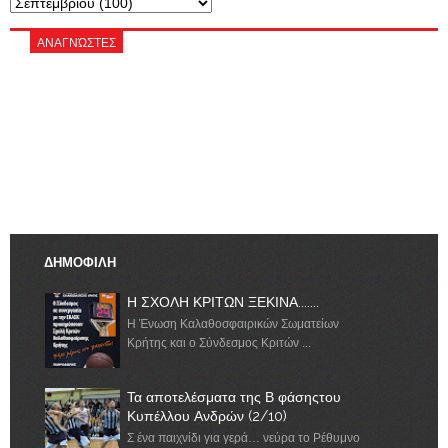
ΑΝΑΓΝΏΣΤΕΣ
ΔΗΜΟΦΙΛΗ
Η ΣΧΟΛΗ ΚΡΙΤΩΝ ΞΕΚΙΝΑ.......
Η Ένωση Καλαθοσφαιρικών Σωματείων
Κρήτης και ο Σύνδεσμος Κριτών ...
Τα αποτελέσματα της Β φάσηςτου
Κυπέλλου Ανδρών (2/10)
Σ ένα παιχνίδι για γερά… νεύρα το Ρέθυμνο