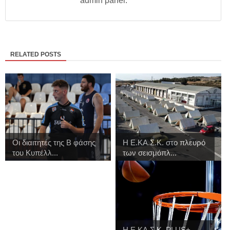
admin panel.
RELATED POSTS
Οι διαιτητές της Β φάσης
Η Ε.ΚΑ.Σ.Κ. στο πλευρό
του Κυπέλλ...
των σεισμόπλ...
H Ε.ΚΑ.Σ.Κ. PLUS+