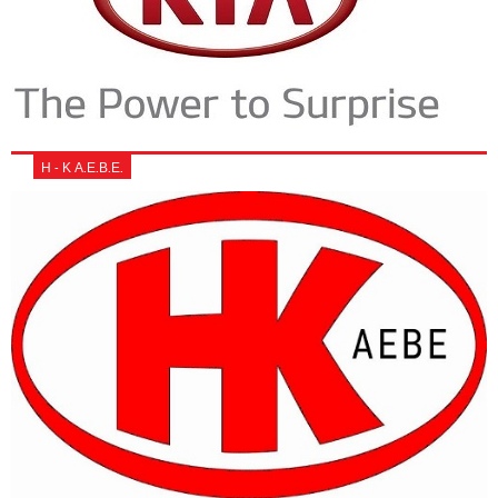
Η - Κ Α.Ε.Β.Ε.