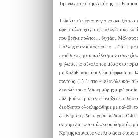
1η αγωνιστική της Α φάσης του θεσμού 
Τρία λεπτά πέρασαν για να ανοίξει το 
αρκετά άστοχες, στις επιλογές τους κυρ
που βρήκε πρώτος… διχτάκι. Μάλιστα απ
Πάλλης ήταν αυτός που το… έκοψε με κ
πτοήθηκαν, με αποτέλεσμα να συνεχίσο
ψηλώσει το σύνολο του μέσα στο παρκ
με Καλάθι και φάουλ διαμόρφωσε το 1
πόντους (15-8) στο «μελανόλευκο» σύν
δεκαλέπτου ο Μπουμπάρης πηρέ ασσίστ
πάλι βρήκε τρόπο να «ανοίξει» τη δια
δεκάλεπτο ολοκληρώθηκε με καλάθι το
ξεκίνημα της δεύτερη περιόδου ο ΟΦΗ
σε χαμηλά ποσοστά σκοραρίσματός, μάλ
Κρήτης κατάφερε να πλησιάσει στους τέ