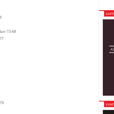
ΚΑΡΠ
8
ίων 73-68
77
3
-76
ΚΑΜΠΑ