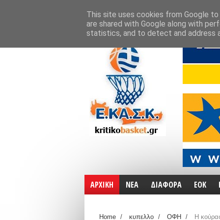
ΑΡΧΙΚΗ
ΧΑΡΤΕΣ
ΕΠΙΚΟΙΝΩΝΙΑ
This site uses cookies from Google to d
are shared with Google along with perf
statistics, and to detect and address 
ΑΡΧΙΚΗ
ΝΕΑ
ΔΙΑΦΟΡΑ
ΕΟΚ
Home
/
κυπελλο
/
ΟΦΗ
/
Η κούρα