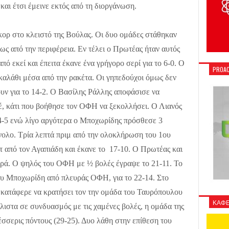
και έτσι έμεινε εκτός από τη διοργάνωση.
σκορ στο κλειστό της Βούλας. Οι δυο ομάδες στάθηκαν
ίως από την περιφέρεια. Εν τέλει ο Πρωτέας ήταν αυτός
ό εκεί και έπειτα έκανε ένα γρήγορο σερί για το 6-0. Ο
PROAC
αλάθι μέσα από την ρακέτα. Οι γηπεδούχοι όμως δεν
υν για το 14-2. Ο Βασίλης Ράλλης αποφάσισε να
έ, κάτι που βοήθησε τον ΟΦΗ να ξεκολλήσει. Ο Λιανός
4-5 ενώ λίγο αργότερα ο Μποχωρίδης πρόσθεσε 3
ολο. Τρία λεπτά πριμ από την ολοκλήρωση του 1ου
 από τον Αγαπιάδη και έκανε το 17-10. Ο Πρωτέας και
φορά. Ο ψηλός του ΟΦΗ με ½ βολές έγραψε το 21-11. Το
υ Μποχωρίδη από πλευράς ΟΦΗ, για το 22-14. Στο
 κατάφερε να κρατήσει τον την ομάδα του Ταυρόπουλου
ΚΑΦΕ
ιστα σε συνδυασμός με τις χαμένες βολές, η ομάδα της
σσερις πόντους (29-25). Δυο λάθη στην επίθεση του