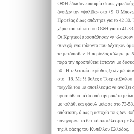
ΟΦΗ έδωσαν ευκαιρία στους γηπεδούχο
άνοιξαν την «ψαλίδα» στο +9. Ο Μποχω
Πρωτέας όμως απάντησε για το 42-30.
χέρια του κόμπο του ΟΦΗ για το 41-33
Οι Κρητικοί προσπάθησαν να κλείσουν 
συνεχόμενα τρίποντα που δέχτηκαν όμ
τα μετόπισθεν. Η περίοδος κύλησε με 
παρα την προσπάθεια έφταναν με δυσκολ
50 . Η τελευταία περίοδος ξεκίνησε ιδα
στο +18. Με ½ βολές ο Τσερκιτζόγλου 
παιχνίδι του με αποτέλεσμα να ανοίξει
προσπάθεια μέσα από την ρακέτα μείω
με καλάθι και φάουλ μείωσε στο 73-58
απόσταση, όμως η αστοχία τους δεν βο
πανηγύρισε το θετικό αποτέλεσμα με 8
της Α φάσης του Κυπέλλου Ελλάδος.