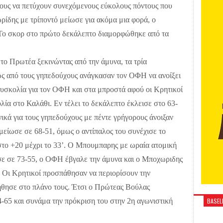
υς να πετύχουν συνεχόμενους εύκολους πόντους που
ρίδης με τρίποντό μείωσε για ακόμα μια φορά, ο
 Το σκορ στο πρώτο δεκάλεπτο διαμορφώθηκε από τα
.
το Πρωτέα ξεκινώντας από την άμυνα, τα τρία
ως από τους γηπεδούχους ανάγκασαν τον ΟΦΗ να ανοίξει
δυσκολία για τον ΟΦΗ και στα μπροστά αφού οι Κρητικοί
ία στο Καλάθι. Εν τέλει το δεκάλεπτο έκλεισε στο 63-
νικά για τους γηπεδούχους με πέντε γρήγορους άνοιξαν
μείωσε σε 68-51, όμως ο αντίπαλος του συνέχισε το
 στο +20 μέχρι το 33’. Ο Μπουμπαρης με ωραία ατομική
σε σε 73-55, ο ΟΦΗ έβγαλε την άμυνα και ο Μποχωριδης
. Οι Κρητικοί προσπάθησαν να περιορίσουν την
ήθησε στο πλάνο τους. Έτσι ο Πρώτεας Βούλας
4-65 και συνάμα την πρόκριση του στην 2η αγωνιστική
BASELI