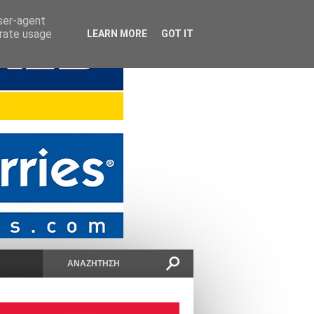
user-agent
erate usage
LEARN MORE
GOT IT