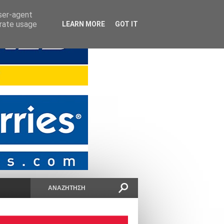
user-agent
erate usage
LEARN MORE
GOT IT