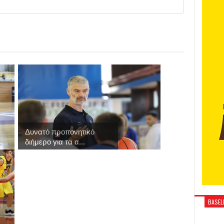
Δυνατό προπονητικό
διήμερο για τα α...
BASELI