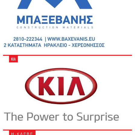
KIA
Η - Κ Α.Ε.Β.Ε.