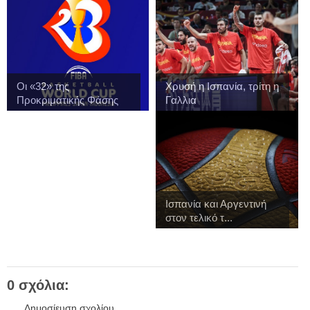
Οι «32» της
Χρυσή η Ισπανία, τρίτη η
Προκριματικής Φάσης
Γαλλια
του...
Ισπανία και Αργεντινή
στον τελικό τ...
0 σχόλια:
Δημοσίευση σχολίου