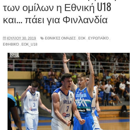
των ομίλων η Εθνική U18
και... πάει για Φινλανδία
ΙΟΥΛΊΟΥ 30, 2019
ΕΘΝΙΚΈΣ ΟΜΆΔΕΣ
,
ΕΟΚ
,
ΕΥΡΩΠΑΪΚΌ
,
ΕΦΗΒΙΚΌ
,
EOK_U18