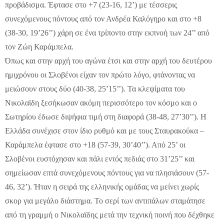
προβάδισμα. Έφτασε στο +7 (23-16, 12’) με τέσσερις
συνεχόμενους πόντους από τον Ανδρέα Καλόγηρο και στο +8
(38-30, 19’26’’) χάρη σε ένα τρίποντο στην εκπνοή των 24’’ από
τον Ζώη Καράμπελα.
Όπως και στην αρχή του αγώνα έτσι και στην αρχή του δευτέρου
ημιχρόνου οι Σλοβένοι είχαν τον πρώτο λόγο, φτάνοντας να
μειώσουν στους δύο (40-38, 25’15’’). Τα κλεψίματα του
Νικολαϊδη ξεσήκωσαν ακόμη περισσότερο τον κόσμο και ο
Σωτηρίου έδωσε διψήφια τιμή στη διαφορά (38-48, 27’30’’). Η
Ελλάδα συνέχισε στον ίδιο ρυθμό και με τους Σταυρακούκα –
Καράμπελα έφτασε στο +18 (57-39, 30’40’’). Από 25’ οι
Σλοβένοι ευστόχησαν και πάλι εντός πεδιάς στο 31’25’’ και
σημείωσαν επτά συνεχόμενους πόντους για να πλησιάσουν (57-
46, 32’). Ήταν η σειρά της ελληνικής ομάδας να μείνει χωρίς
σκορ για μεγάλο διάστημα. Το σερί των αντιπάλων σταμάτησε
από τη γραμμή ο Νικολαϊδης μετά την τεχνική ποινή που δέχθηκε