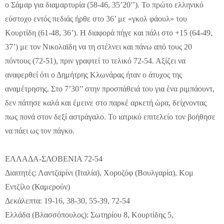
ο Σάμαρ για διαμαρτυρία (58-46, 35’20’’). Το πρώτο ελληνικό
εύστοχο εντός πεδιάς ήρθε στο 36’ με «γκολ φάουλ» του
Κουρτίδη (61-48, 36’). Η διαφορά πήγε και πάλι στο +15 (64-49,
37’) με τον Νικολαϊδη να τη στέλνει και πάνω από τους 20
πόντους (72-51), πριν γραφτεί το τελικό 72-54. Αξίζει να
αναφερθεί ότι ο Δημήτρης Κλωνάρας ήταν ο άτυχος της
αναμέτρησης. Στο 7’30’’ στην προσπάθειά του για ένα ριμπάουντ,
δεν πάτησε καλά και έμεινε στο παρκέ αρκετή ώρα, δείχνοντας
πως πονά στον δεξί αστράγαλο. Το ιατρικό επιτελείο τον βοήθησε
να πάει ως τον πάγκο.
ΕΛΛΑΔΑ-ΣΛΟΒΕΝΙΑ 72-54
Διαιτητές: Λαντζαρίνι (Ιταλία), Χοροζόφ (Βουλγαρία), Κομ
Εντζίλο (Καμερούν)
Δεκάλεπτα: 19-16, 38-30, 55-39, 72-54
Ελλάδα (Βλασσόπουλος): Σωτηρίου 8, Κουρτίδης 5,