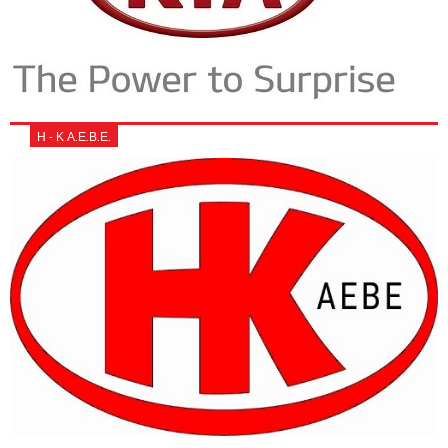
Η - Κ Α.Ε.Β.Ε.