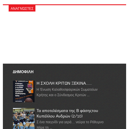
ΑΝΑΓΝΏΣΤΕΣ
ΔΗΜΟΦΙΛΗ
Η ΣΧΟΛΗ ΚΡΙΤΩΝ ΞΕΚΙΝΑ.......
Η Ένωση Καλαθοσφαιρικών Σωματείων
Κρήτης και ο Σύνδεσμος Κριτών ...
Τα αποτελέσματα της Β φάσηςτου
Κυπέλλου Ανδρών (2/10)
Σ ένα παιχνίδι για γερά… νεύρα το Ρέθυμνο
πήρε τη ...