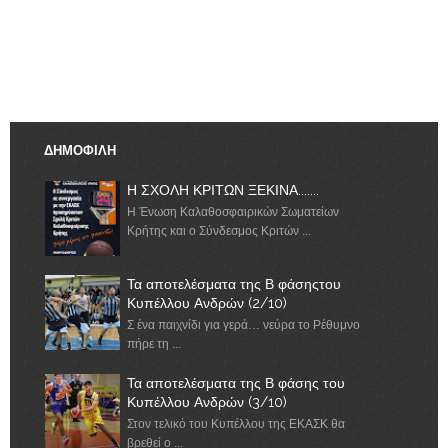
ΔΗΜΟΦΙΛΗ
Η ΣΧΟΛΗ ΚΡΙΤΩΝ ΞΕΚΙΝΑ.......
Η Ένωση Καλαθοσφαιρικών Σωματείων
Κρήτης και ο Σύνδεσμος Κριτών ...
Τα αποτελέσματα της Β φάσηςτου
Κυπέλλου Ανδρών (2/10)
Σ ένα παιχνίδι για γερά… νεύρα το Ρέθυμνο
πήρε τη ...
Τα αποτελέσματα της Β φάσης του
Κυπέλλου Ανδρών (3/10)
Στον τελικό του Κυπέλλου της ΕΚΑΣΚ θα
βρεθεί ο ...