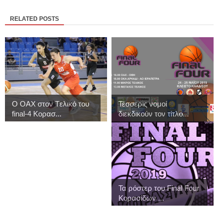
RELATED POSTS
Ο ΟΑΧ στον Tελικό του
Τέσσερις νομοί
final-4 Κορασ...
διεκδικούν τον τίτλο...
Τα ρόστερ του Final Four
Κορασίδων ...