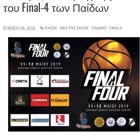
του Final-4 των Παίδων
ΜΑΪ́ΟΥ 06, 2019
ΕΚΑΣΚ
,
ΝΕΑ ΤΗΣ ΕΚΑΣΚ
,
ΠΑΙΔΙΚΌ
,
FINAL4