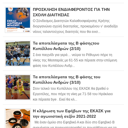
ΠΡΟΣΚΛΗΣΗ ΕΝΔΙΑΦΕΡΟΝΤΟΣ ΓΙΑ ΤΗΝ
ΣΧΟΛΗ ΔΙΑΙΤΗΣΙΑΣ
Ο Σύνδεσμος Διαιτητών Καλαθοσφαίρισης Κρήτης
διοργανώνει σχολή διαιτησίας, προκειμένου ν’ αναδείξει
νέους ταλαντούχους διαιτητές που θα ενισ...
Τα αποτελέσματα της Β φάσηςτου
Κυπέλλου Ανδρών (2/10)
Σ ένα παιχνίδι για γερά… νεύρα το Ρέθυμνο πήρε τη
νίκης της Μεσσαράς με 61-55 και πέρασε στην επόμενη
φάση του Κυπέλλου Ανδρ...
Τα αποτελέσματα της Β φάσης του
Κυπέλλου Ανδρών (3/10)
Στον τελικό του Κυπέλλου της ΕΚΑΣΚ θα βρεθεί ο
Εργοτέλης, που πήρε τη νίκη με 71-58 του Ηράκλειο
και πέρασα bye . Εκεί θα κλ...
Η κλήρωση των Εφήβων της ΕΚΑΣΚ για
την αγωνιστική σεζόν 2021-2022
Με έναν όμιλο στο Εφηβικό Α και δύο στο Εφηβικό Β
αναμένεται να πραγματοποιηθεί το πρωτάθλημα για τα