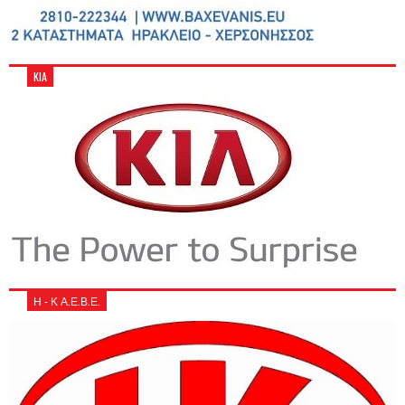
KIA
Η - Κ Α.Ε.Β.Ε.