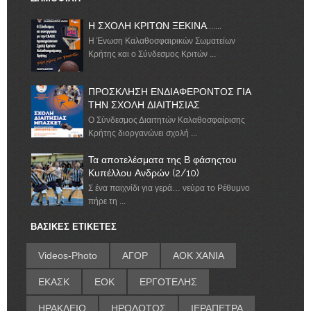
Η ΣΧΟΛΗ ΚΡΙΤΩΝ ΞΕΚΙΝΑ.......
Η Ένωση Καλαθοσφαιρικών Σωματείων
Κρήτης και ο Σύνδεσμος Κριτών ...
ΠΡΟΣΚΛΗΣΗ ΕΝΔΙΑΦΕΡΟΝΤΟΣ ΓΙΑ
ΤΗΝ ΣΧΟΛΗ ΔΙΑΙΤΗΣΙΑΣ
Ο Σύνδεσμος Διαιτητών Καλαθοσφαίρισης
Κρήτης διοργανώνει σχολή ...
Τα αποτελέσματα της Β φάσηςτου
Κυπέλλου Ανδρών (2/10)
Σ ένα παιχνίδι για γερά… νεύρα το Ρέθυμνο
πήρε τη ...
ΒΑΣΙΚΕΣ ΕΤΙΚΕΤΕΣ
Videos-Photo
ΑΓΟΡ
ΑΟΚ ΧΑΝΙΑ
ΕΚΑΣΚ
ΕΟΚ
ΕΡΓΟΤΕΛΗΣ
ΗΡΑΚΛΕΙΟ
ΗΡΟΔΟΤΟΣ
ΙΕΡΑΠΕΤΡΑ