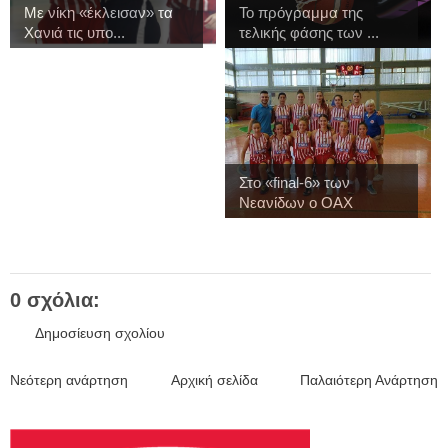
Με νίκη «έκλεισαν» τα
Το πρόγραμμα της
Χανιά τις υπο...
τελικής φάσης των ...
Στο «final-6» των
Νεανίδων ο ΟΑΧ
0 σχόλια:
Δημοσίευση σχολίου
Νεότερη ανάρτηση
Αρχική σελίδα
Παλαιότερη Ανάρτηση