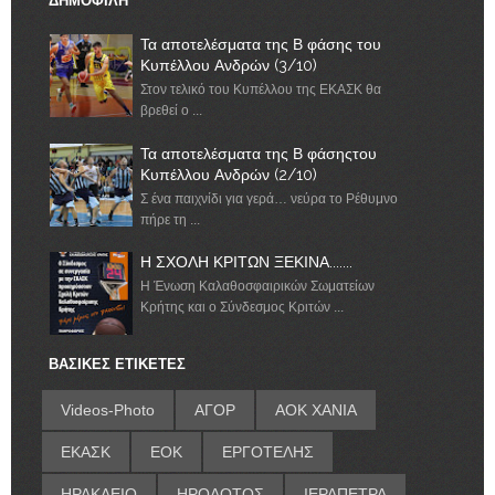
ΔΗΜΟΦΙΛΗ
Τα αποτελέσματα της Β φάσης του
Κυπέλλου Ανδρών (3/10)
Στον τελικό του Κυπέλλου της ΕΚΑΣΚ θα
βρεθεί ο ...
Τα αποτελέσματα της Β φάσηςτου
Κυπέλλου Ανδρών (2/10)
Σ ένα παιχνίδι για γερά… νεύρα το Ρέθυμνο
πήρε τη ...
Η ΣΧΟΛΗ ΚΡΙΤΩΝ ΞΕΚΙΝΑ.......
Η Ένωση Καλαθοσφαιρικών Σωματείων
Κρήτης και ο Σύνδεσμος Κριτών ...
ΒΑΣΙΚΕΣ ΕΤΙΚΕΤΕΣ
Videos-Photo
ΑΓΟΡ
ΑΟΚ ΧΑΝΙΑ
ΕΚΑΣΚ
ΕΟΚ
ΕΡΓΟΤΕΛΗΣ
ΗΡΑΚΛΕΙΟ
ΗΡΟΔΟΤΟΣ
ΙΕΡΑΠΕΤΡΑ