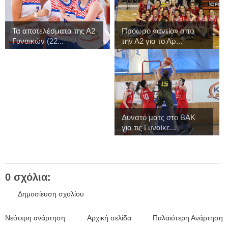
Τα αποτελέσματα της Α2
Πρόωρο «αντίο» απο
Γυναικών (22...
την Α2 για το Αρ...
Δυνατό ματς στο ΒΑΚ
για τις Γυναίκε...
0 σχόλια:
Δημοσίευση σχολίου
Νεότερη ανάρτηση
Αρχική σελίδα
Παλαιότερη Ανάρτηση