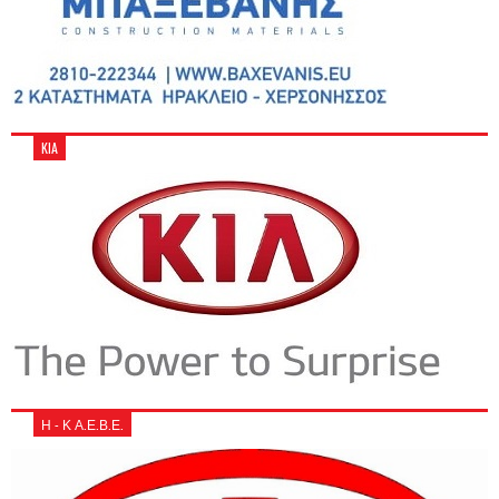
KIA
Η - Κ Α.Ε.Β.Ε.