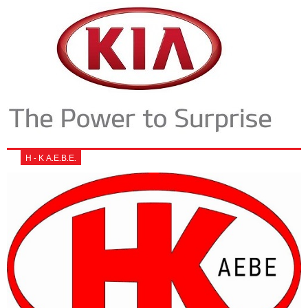
Η - Κ Α.Ε.Β.Ε.