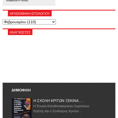
ΑΡΧΕΙΟΘΗΚΗ ΙΣΤΟΛΟΓΙΟΥ
ΑΝΑΓΝΏΣΤΕΣ
ΔΗΜΟΦΙΛΗ
Η ΣΧΟΛΗ ΚΡΙΤΩΝ ΞΕΚΙΝΑ.......
Η Ένωση Καλαθοσφαιρικών Σωματείων
Κρήτης και ο Σύνδεσμος Κριτών ...