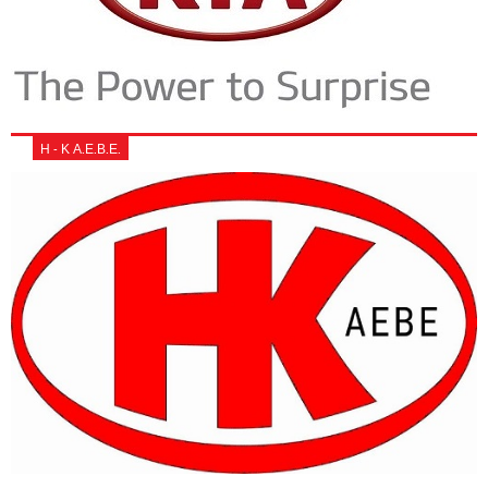
Η - Κ Α.Ε.Β.Ε.