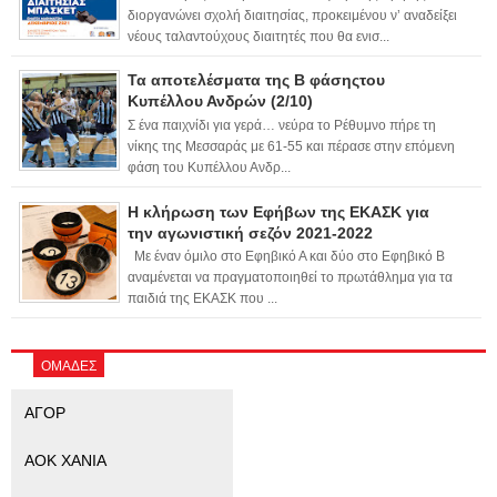
διοργανώνει σχολή διαιτησίας, προκειμένου ν’ αναδείξει
νέους ταλαντούχους διαιτητές που θα ενισ...
Τα αποτελέσματα της Β φάσηςτου
Κυπέλλου Ανδρών (2/10)
Σ ένα παιχνίδι για γερά… νεύρα το Ρέθυμνο πήρε τη
νίκης της Μεσσαράς με 61-55 και πέρασε στην επόμενη
φάση του Κυπέλλου Ανδρ...
Η κλήρωση των Εφήβων της ΕΚΑΣΚ για
την αγωνιστική σεζόν 2021-2022
Με έναν όμιλο στο Εφηβικό Α και δύο στο Εφηβικό Β
αναμένεται να πραγματοποιηθεί το πρωτάθλημα για τα
παιδιά της ΕΚΑΣΚ που ...
ΟΜΑΔΕΣ
ΑΓΟΡ
ΑΟΚ ΧΑΝΙΑ