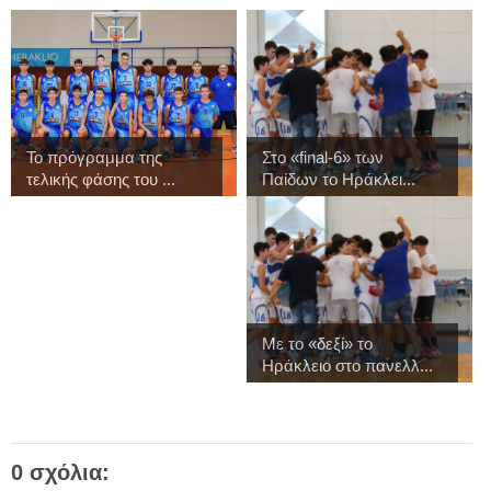
Το πρόγραμμα της
Στo «final-6» των
τελικής φάσης του ...
Παίδων το Ηράκλει...
Με το «δεξί» το
Ηράκλειο στο πανελλ...
0 σχόλια: