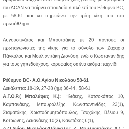
του ΑΟΑΝ να παίρνει σπουδαίο διπλό επί του Ρέθυμνο BC,
με 58-61 και να σημειώνει την τρίτη νίκη του στο
πρωτάθλημα.
Αυγουστινάτος και Μπουτσάκης με 20 πόντους οι
πρωταγωνιστές της νίκης για το σύνολο των Ζαχαρία
Πάγκαλου και Μουλιανιτάκη Διονύση, ενώ ο Κωσταντινίδης
για τους γηπεδούχους, κορυφαίος σε ένα ακόμα παιχνίδι.
Ρέθυμνο BC- Α.Ο.Αγίου Νικολάου 58-61
Δεκάλεπτα: 18-19, 27-28 (ημ) 36-44 , 58-61
Α.Γ.Ο.Ρ.( Μπαλάφας Κ.):
Ηλιάκης, Κοτσοκόπος 10,
Καμπανάκης, Μπουραλέξης, Κωνσταντινίδης 23(1),
Σταματάκης, Χριστοδημητρόπουλος, Τσαχάκης, Βέλιου 9,
Κοτρώνης, Λεκανάκης 10(2), Κανετάκης 6(1),
Α.Ο.Αγίου Νικολάου(Πάγκαλος Ζ. Μουλιανιτάκης Δ.) :