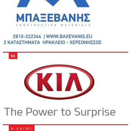
KIA
Η - Κ Α.Ε.Β.Ε.