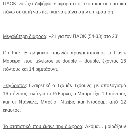
ΠΑΟΚ να έχει διψήφια διαφορά στο σκορ και ουσιαστικά
πάνω σε αυτή να χτίζει και να φτάνει στην επικράτηση.
Μεγαλύτερη διαφορά
: +21 για τον ΠΑΟΚ (54-33) στο 23’
On Fire
: Εκπληκτικό παιχνίδι πραγματοποίησε ο Γιανίκ
Μορέιρα, που τελείωσε με double – double, έχοντας 16
πόντους και 14 ριμπάουντ.
Ξεχώρισαν
: Εξαιρετικό ο Τζαμάλ Τζόουνς, με απολογισμό
16 πόντους, ενώ για το Ρέθυμνο, ο Μπαρτ είχε 19 πόντους
και οι Ντάνιελς, Μπρέισι Ντέιβις και Ντούραμ, από 12
έκαστος.
Το στατιστικό που έκανε την διαφορά
: Ακόμα… μοιράζουν