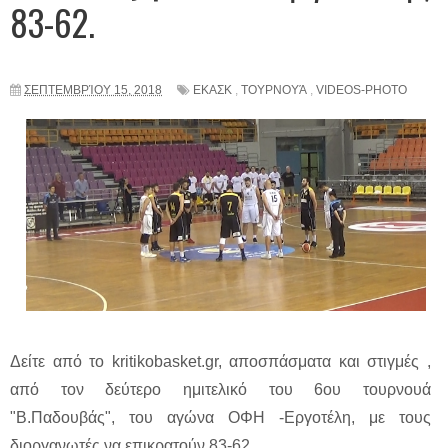
83-62.
ΣΕΠΤΕΜΒΡΊΟΥ 15, 2018
ΕΚΑΣΚ
,
ΤΟΥΡΝΟΥΆ
,
VIDEOS-PHOTO
Δείτε από το kritikobasket.gr, αποσπάσματα και στιγμές ,
από τον δεύτερο ημιτελικό του 6ου τουρνουά
"Β.Παδουβάς", του αγώνα ΟΦΗ -Εργοτέλη, με τους
διοργανωτές να επικρατούν 83-62.