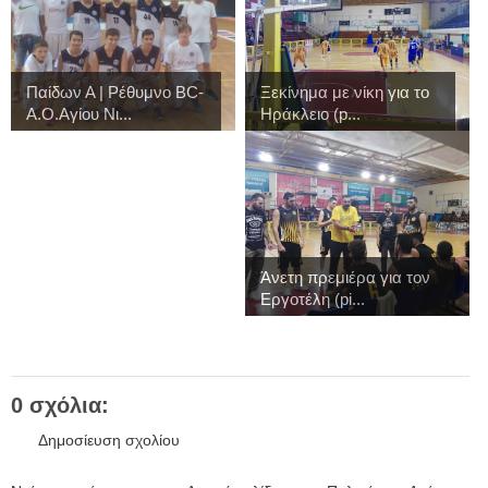
Παίδων Α | Ρέθυμνο BC-
Ξεκίνημα με νίκη για το
Α.Ο.Αγίου Νι...
Ηράκλειο (p...
Άνετη πρεμιέρα για τον
Εργοτέλη (pi...
0 σχόλια:
Δημοσίευση σχολίου