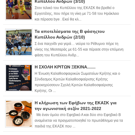
Κυπέλλου Ανδρών (3/10)
Στον τελικό του Κυπέλλου της ΕΚΑΣΚ θα βρεθεί ο
Εργοτέλης, που πήρε τη νίκη με 71-58 του Ηράκλειο
και πέρασα bye . Εκεί θα κλ...
Τα αποτελέσματα της Β φάσηςτου
Κυπέλλου Ανδρών (2/10)
Σ ένα παιχνίδι για γερά… νεύρα το Ρέθυμνο πήρε τη
νίκης της Μεσσαράς με 61-55 και πέρασε στην επόμενη
φάση του Κυπέλλου Ανδρ...
Η ΣΧΟΛΗ ΚΡΙΤΩΝ ΞΕΚΙΝΑ.......
Η Ένωση Καλαθοσφαιρικών Σωματείων Κρήτης και ο
Σύνδεσμος Κριτών Καλαθοσφαίρισης Κρήτης
προκηρύσσουν Σχολή Κριτών Καλαθοσφαίρισης
Κρήτης. Οι ...
Η κλήρωση των Εφήβων της ΕΚΑΣΚ για
την αγωνιστική σεζόν 2021-2022
Με έναν όμιλο στο Εφηβικό Α και δύο στο Εφηβικό Β
αναμένεται να πραγματοποιηθεί το πρωτάθλημα για τα
παιδιά της ΕΚΑΣΚ που ...