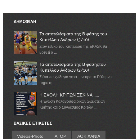
ΔΗΜΟΦΙΛΗ
Τα αποτελέσματα της Β φάσης του
Κυπέλλου Ανδρών (3/10)
Στον τελικό του Κυπέλλου της ΕΚΑΣΚ θα
βρεθεί ο ...
Τα αποτελέσματα της Β φάσηςτου
Κυπέλλου Ανδρών (2/10)
Σ ένα παιχνίδι για γερά… νεύρα το Ρέθυμνο
πήρε τη ...
Η ΣΧΟΛΗ ΚΡΙΤΩΝ ΞΕΚΙΝΑ.......
Η Ένωση Καλαθοσφαιρικών Σωματείων
Κρήτης και ο Σύνδεσμος Κριτών ...
ΒΑΣΙΚΕΣ ΕΤΙΚΕΤΕΣ
Videos-Photo
ΑΓΟΡ
ΑΟΚ ΧΑΝΙΑ