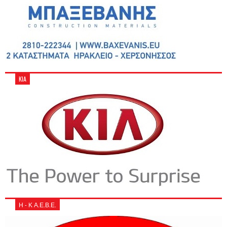
KIA
Η - Κ Α.Ε.Β.Ε.