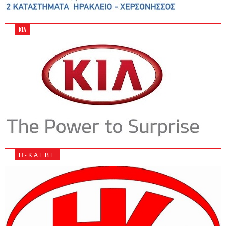
KIA
Η - Κ Α.Ε.Β.Ε.