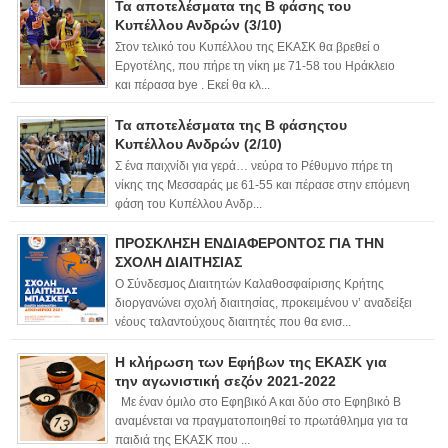
Τα αποτελέσματα της Β φάσης του
Κυπέλλου Ανδρών (3/10)
Στον τελικό του Κυπέλλου της ΕΚΑΣΚ θα βρεθεί ο
Εργοτέλης, που πήρε τη νίκη με 71-58 του Ηράκλειο
και πέρασα bye . Εκεί θα κλ...
Τα αποτελέσματα της Β φάσηςτου
Κυπέλλου Ανδρών (2/10)
Σ ένα παιχνίδι για γερά… νεύρα το Ρέθυμνο πήρε τη
νίκης της Μεσσαράς με 61-55 και πέρασε στην επόμενη
φάση του Κυπέλλου Ανδρ...
ΠΡΟΣΚΛΗΣΗ ΕΝΔΙΑΦΕΡΟΝΤΟΣ ΓΙΑ ΤΗΝ
ΣΧΟΛΗ ΔΙΑΙΤΗΣΙΑΣ
Ο Σύνδεσμος Διαιτητών Καλαθοσφαίρισης Κρήτης
διοργανώνει σχολή διαιτησίας, προκειμένου ν’ αναδείξει
νέους ταλαντούχους διαιτητές που θα ενισ...
Η κλήρωση των Εφήβων της ΕΚΑΣΚ για
την αγωνιστική σεζόν 2021-2022
Με έναν όμιλο στο Εφηβικό Α και δύο στο Εφηβικό Β
αναμένεται να πραγματοποιηθεί το πρωτάθλημα για τα
παιδιά της ΕΚΑΣΚ που ...