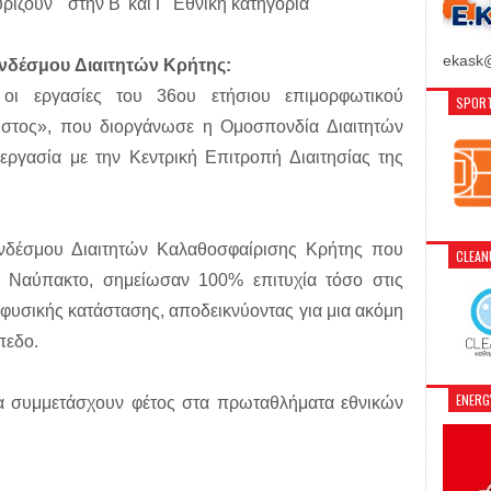
ίζουν" στην Β' και Γ' Εθνικη κατηγορια
ekask@
υνδέσμου Διαιτητών Κρήτης:
 οι εργασίες του 36ου ετήσιου επιμορφωτικού
SPORT
ύστος», που διοργάνωσε η Ομοσπονδία Διαιτητών
ργασία με την Κεντρική Επιτροπή Διαιτησίας της
Συνδέσμου Διαιτητών Καλαθοσφαίρισης Κρήτης που
CLEA
η Ναύπακτο, σημείωσαν 100% επιτυχία τόσο στις
τ φυσικής κατάστασης, αποδεικνύοντας για μια ακόμη
πεδο.
ENER
 θα συμμετάσχουν φέτος στα πρωταθλήματα εθνικών