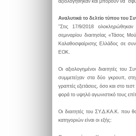
αξιολογηθηκαν και μπορουν να "σφυρ
Αναλυτικά το δελτίο τύπου του Σ
"Στις 17/9/2018 ολοκληρώθηκαν
σεμιναρίου διαιτησίας «Τάσος Μο
Καλαθοσφαίρισης Ελλάδος σε συνε
ΕΟΚ.
Οι αξιολογημένοι διαιτητές του 
συμμετείχαν στα δύο γκρουπ, στ
γραπτές εξετάσεις, όσο και στο τεσ
φορά το υψηλό αγωνιστικό τους επί
Οι διαιτητές του ΣΥ.Δ.ΚΑ.Κ. που
κατηγοριών είναι οι εξής: