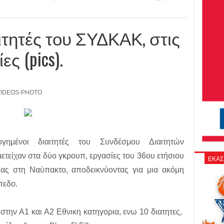
αιτητές του ΣΥΔΚΑΚ, στις
ς (pics).
VIDEOS-PHOTO
ογημένοι διαιτητές του Συνδέσμου Διαιτητών
τείχαν στα δύο γκρουπ, εργασίες του 36ου ετήσιου
ΕΚΑΣ
σίας στη Ναύπακτο, αποδεικνύοντας για μια ακόμη
πεδο.
στην Α1 και Α2 Εθνικη κατηγορια, ενω 10 διατητες,