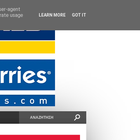
user-agent
erate usage
LEARN MORE
GOT IT