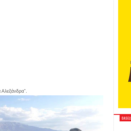
 Αλεξάνδρα".
BASELI