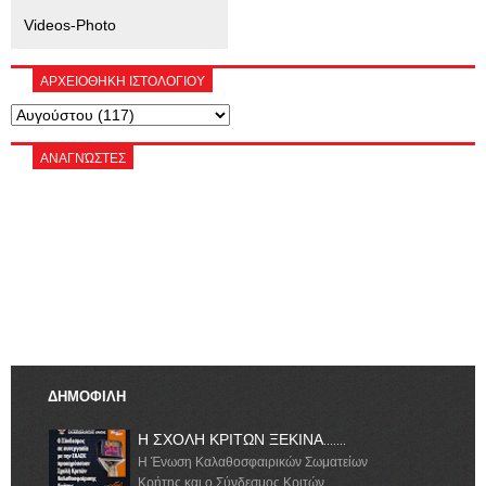
Videos-Photo
ΑΡΧΕΙΟΘΗΚΗ ΙΣΤΟΛΟΓΙΟΥ
ΑΝΑΓΝΏΣΤΕΣ
ΔΗΜΟΦΙΛΗ
Η ΣΧΟΛΗ ΚΡΙΤΩΝ ΞΕΚΙΝΑ.......
Η Ένωση Καλαθοσφαιρικών Σωματείων
Κρήτης και ο Σύνδεσμος Κριτών ...