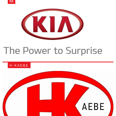
KIA
Η - Κ Α.Ε.Β.Ε.