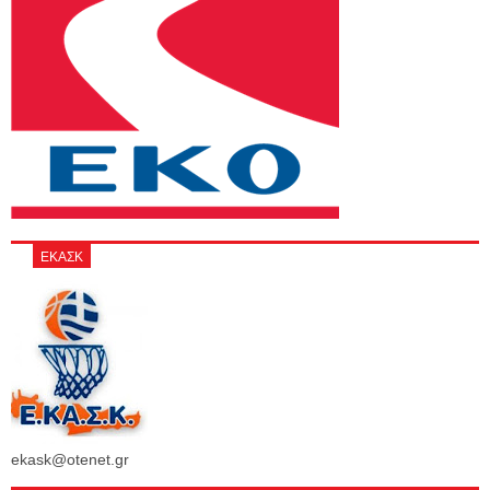
ΕΚΑΣΚ
ekask@otenet.gr