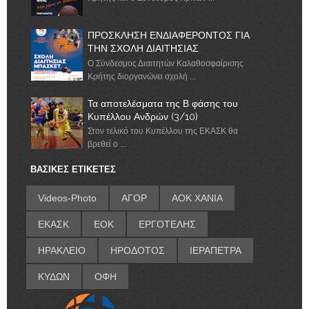
ΠΡΟΣΚΛΗΣΗ ΕΝΔΙΑΦΕΡΟΝΤΟΣ ΓΙΑ
ΤΗΝ ΣΧΟΛΗ ΔΙΑΙΤΗΣΙΑΣ
Ο Σύνδεσμος Διαιτητών Καλαθοσφαίρισης
Κρήτης διοργανώνει σχολή ...
Τα αποτελέσματα της Β φάσης του
Κυπέλλου Ανδρών (3/10)
Στον τελικό του Κυπέλλου της ΕΚΑΣΚ θα
βρεθεί ο ...
ΒΑΣΙΚΕΣ ΕΤΙΚΕΤΕΣ
Videos-Photo
ΑΓΟΡ
ΑΟΚ ΧΑΝΙΑ
ΕΚΑΣΚ
ΕΟΚ
ΕΡΓΟΤΕΛΗΣ
ΗΡΑΚΛΕΙΟ
ΗΡΟΔΟΤΟΣ
ΙΕΡΑΠΕΤΡΑ
ΚΥΔΩΝ
ΟΦΗ