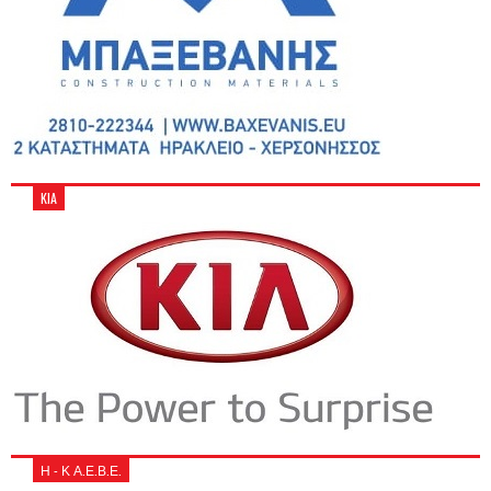
KIA
Η - Κ Α.Ε.Β.Ε.