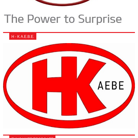
Η - Κ Α.Ε.Β.Ε.