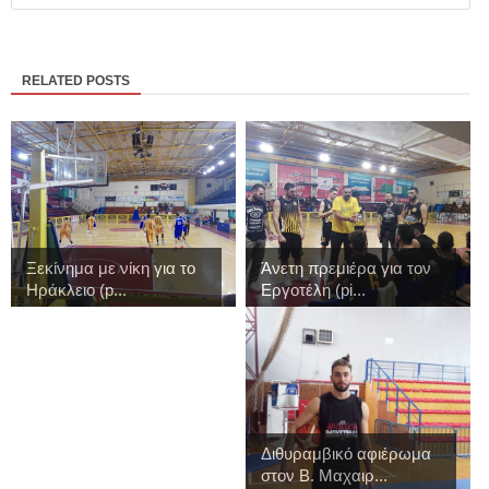
RELATED POSTS
Ξεκίνημα με νίκη για το
Άνετη πρεμιέρα για τον
Ηράκλειο (p...
Εργοτέλη (pi...
Διθυραμβικό αφιέρωμα
στον Β. Μαχαιρ...